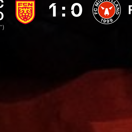
C
1
:
0
D
")