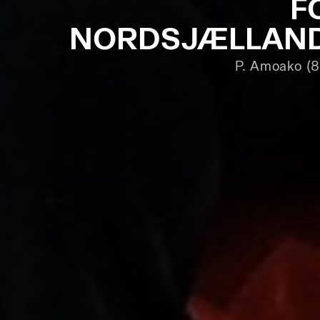
F
NORDSJÆLLAN
P. Amoako (8