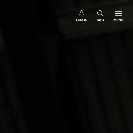
FCM ID
SØG
MENU