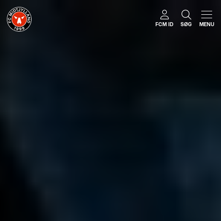
FCM ID
SØG
MENU