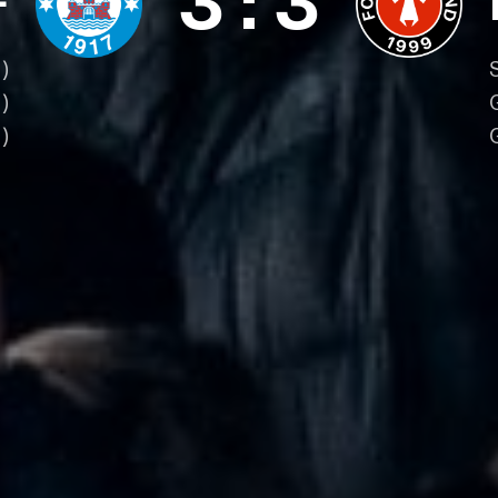
3
:
3
F
)
)
)