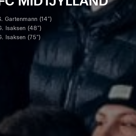
FC MIDTJYLLAND
S. Gartenmann (14")
G. Isaksen (48")
G. Isaksen (75")