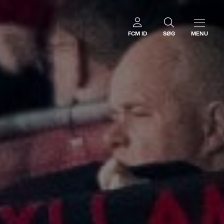
FCM ID
SØG
MENU