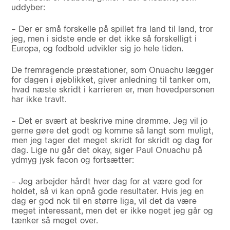
uddyber:
– Der er små forskelle på spillet fra land til land, tror
jeg, men i sidste ende er det ikke så forskelligt i
Europa, og fodbold udvikler sig jo hele tiden.
De fremragende præstationer, som Onuachu lægger
for dagen i øjeblikket, giver anledning til tanker om,
hvad næste skridt i karrieren er, men hovedpersonen
har ikke travlt.
– Det er svært at beskrive mine drømme. Jeg vil jo
gerne gøre det godt og komme så langt som muligt,
men jeg tager det meget skridt for skridt og dag for
dag. Lige nu går det okay, siger Paul Onuachu på
ydmyg jysk facon og fortsætter:
– Jeg arbejder hårdt hver dag for at være god for
holdet, så vi kan opnå gode resultater. Hvis jeg en
dag er god nok til en større liga, vil det da være
meget interessant, men det er ikke noget jeg går og
tænker så meget over.