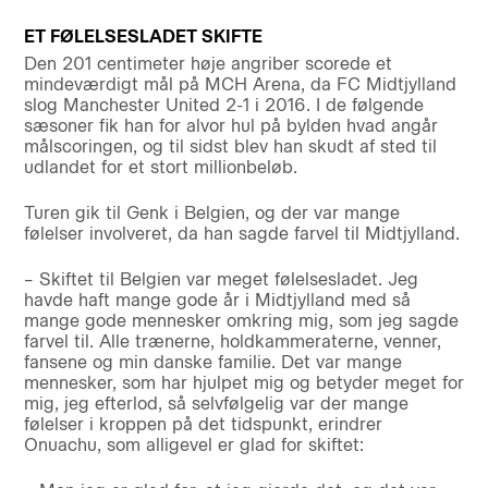
ET FØLELSESLADET SKIFTE
Den 201 centimeter høje angriber scorede et
mindeværdigt mål på MCH Arena, da FC Midtjylland
slog Manchester United 2-1 i 2016. I de følgende
sæsoner fik han for alvor hul på bylden hvad angår
målscoringen, og til sidst blev han skudt af sted til
udlandet for et stort millionbeløb.
Turen gik til Genk i Belgien, og der var mange
følelser involveret, da han sagde farvel til Midtjylland.
– Skiftet til Belgien var meget følelsesladet. Jeg
havde haft mange gode år i Midtjylland med så
mange gode mennesker omkring mig, som jeg sagde
farvel til. Alle trænerne, holdkammeraterne, venner,
fansene og min danske familie. Det var mange
mennesker, som har hjulpet mig og betyder meget for
mig, jeg efterlod, så selvfølgelig var der mange
følelser i kroppen på det tidspunkt, erindrer
Onuachu, som alligevel er glad for skiftet: