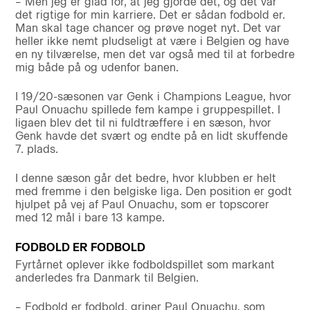
– Men jeg er glad for, at jeg gjorde det, og det var
det rigtige for min karriere. Det er sådan fodbold er.
Man skal tage chancer og prøve noget nyt. Det var
heller ikke nemt pludseligt at være i Belgien og have
en ny tilværelse, men det var også med til at forbedre
mig både på og udenfor banen.
I 19/20-sæsonen var Genk i Champions League, hvor
Paul Onuachu spillede fem kampe i gruppespillet. I
ligaen blev det til ni fuldtræffere i en sæson, hvor
Genk havde det svært og endte på en lidt skuffende
7. plads.
I denne sæson går det bedre, hvor klubben er helt
med fremme i den belgiske liga. Den position er godt
hjulpet på vej af Paul Onuachu, som er topscorer
med 12 mål i bare 13 kampe.
FODBOLD ER FODBOLD
Fyrtårnet oplever ikke fodboldspillet som markant
anderledes fra Danmark til Belgien.
– Fodbold er fodbold, griner Paul Onuachu, som