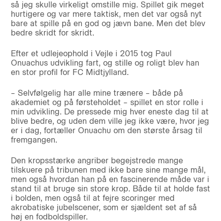
så jeg skulle virkeligt omstille mig. Spillet gik meget
hurtigere og var mere taktisk, men det var også nyt
bare at spille på en god og jævn bane. Men det blev
bedre skridt for skridt.
Efter et udlejeophold i Vejle i 2015 tog Paul
Onuachus udvikling fart, og stille og roligt blev han
en stor profil for FC Midtjylland.
– Selvfølgelig har alle mine trænere – både på
akademiet og på førsteholdet – spillet en stor rolle i
min udvikling. De pressede mig hver eneste dag til at
blive bedre, og uden dem ville jeg ikke være, hvor jeg
er i dag, fortæller Onuachu om den største årsag til
fremgangen.
Den kropsstærke angriber begejstrede mange
tilskuere på tribunen med ikke bare sine mange mål,
men også hvordan han på en fascinerende måde var i
stand til at bruge sin store krop. Både til at holde fast
i bolden, men også til at fejre scoringer med
akrobatiske jubelscener, som er sjældent set af så
høj en fodboldspiller.