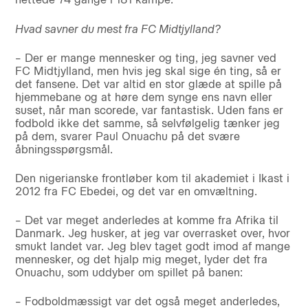
Hvad savner du mest fra FC Midtjylland?
– Der er mange mennesker og ting, jeg savner ved
FC Midtjylland, men hvis jeg skal sige én ting, så er
det fansene. Det var altid en stor glæde at spille på
hjemmebane og at høre dem synge ens navn eller
suset, når man scorede, var fantastisk. Uden fans er
fodbold ikke det samme, så selvfølgelig tænker jeg
på dem, svarer Paul Onuachu på det svære
åbningsspørgsmål.
Den nigerianske frontløber kom til akademiet i Ikast i
2012 fra FC Ebedei, og det var en omvæltning.
– Det var meget anderledes at komme fra Afrika til
Danmark. Jeg husker, at jeg var overrasket over, hvor
smukt landet var. Jeg blev taget godt imod af mange
mennesker, og det hjalp mig meget, lyder det fra
Onuachu, som uddyber om spillet på banen:
– Fodboldmæssigt var det også meget anderledes,