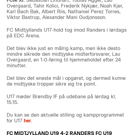
FCM XI
: Sebastian Lindhart, Tobias Agger, Lau
Overgaard, Tahir Kolici, Frederik Nykjær, Noah Kjer,
Karl Bach Bak, Albert Riis, Nathaniel Perez Torres,
Viktor Bastrup, Alexander Mani Gudjonsson.
FC Midtjyllands U17-hold tog imod Randers i lørdags
på EDC Arena.
Det blev ikke just en målrig kamp, men ikke desto
mindre sikrede den midtjyske midterforsvarer, Lau
Overgaard, en 1-0-føring til hjemmeholdet efter 24
minutter.
Det blev det eneste mål i opgøret, og dermed kunne
de midtjyske tropper sikre sig tre point.
U17 møder Brøndby IF på udebane på lørdag kl.
15.15.
Du kan se den aktuelle stilling og kampprogrammet
for U17
her
.
FC MIDTJYLLAND U19 4-2 RANDERS FC U19