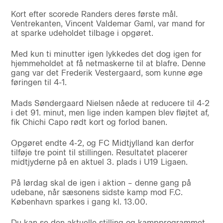
Kort efter scorede Randers deres første mål.
Ventrekanten, Vincent Valdemar Gaml, var mand for
at sparke udeholdet tilbage i opgøret.
Med kun ti minutter igen lykkedes det dog igen for
hjemmeholdet at få netmaskerne til at blafre. Denne
gang var det Frederik Vestergaard, som kunne øge
føringen til 4-1.
Mads Søndergaard Nielsen nåede at reducere til 4-2
i det 91. minut, men lige inden kampen blev fløjtet af,
fik Chichi Capo rødt kort og forlod banen.
Opgøret endte 4-2, og FC Midtjylland kan derfor
tilføje tre point til stillingen. Resultatet placerer
midtjyderne på en aktuel 3. plads i U19 Ligaen.
På lørdag skal de igen i aktion – denne gang på
udebane, når sæsonens sidste kamp mod F.C.
København sparkes i gang kl. 13.00.
Du kan se den aktuelle stilling og kampprogrammet