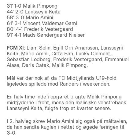
31′ 1-0 Malik Pimpong
44′ 2-0 Lansseyni Keita
58′ 3-0 Mario Amini
61′ 3-1 Vincent Valdemar Gaml
80′ 4-1 Frederik Vestergaard
91′ 4-1 Mads Søndergaard Nielsen
FCM XI
: Liam Selin, Egill Orri Arnarsson, Lansseyni
Keita, Mario Amini, Citta Bah, Lucky Clement,
Sebastian Lodberg, Frederik Vestergaard, Emmanuel
Alase, Daris Catak, Malik Pimpong.
Mål var der nok af, da FC Midtjyllands U19-hold
ligeledes spillede mod Randers i weekenden.
En halv time inde i opgøret bragte Malik Pimpong
midtjyderne i front, mens den malisiske venstreback,
Lansseyni Keita, fulgte trop et kvarter senere.
I 2. halvleg skrev Mario Amini sig også på måltavlen,
da han sendte kuglen i nettet og øgede føringen til
3-0.