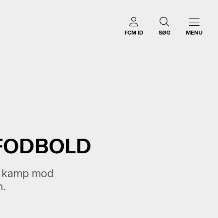
FCM ID
SØG
MENU
 FODBOLD
e kamp mod
m.