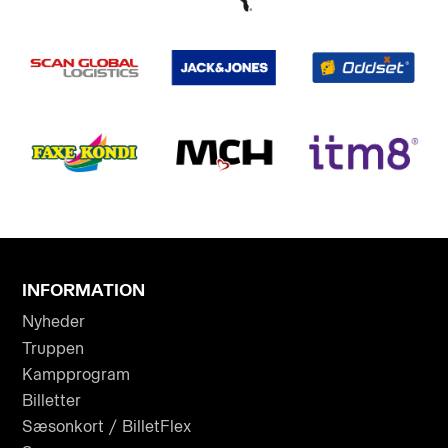
INFORMATION
Nyheder
Truppen
Kampprogram
Billetter
Sæsonkort / BilletFlex