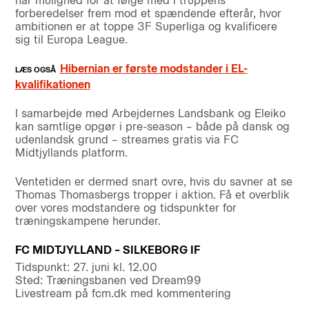
har mulighed for at følge med i truppens
forberedelser frem mod et spændende efterår, hvor
ambitionen er at toppe 3F Superliga og kvalificere
sig til Europa League.
Hibernian er første modstander i EL-
kvalifikationen
I samarbejde med Arbejdernes Landsbank og Eleiko
kan samtlige opgør i pre-season – både på dansk og
udenlandsk grund – streames gratis via FC
Midtjyllands platform.
Ventetiden er dermed snart ovre, hvis du savner at se
Thomas Thomasbergs tropper i aktion. Få et overblik
over vores modstandere og tidspunkter for
træningskampene herunder.
FC MIDTJYLLAND – SILKEBORG IF
Tidspunkt: 27. juni kl. 12.00
Sted: Træningsbanen ved Dream99
Livestream på fcm.dk med kommentering