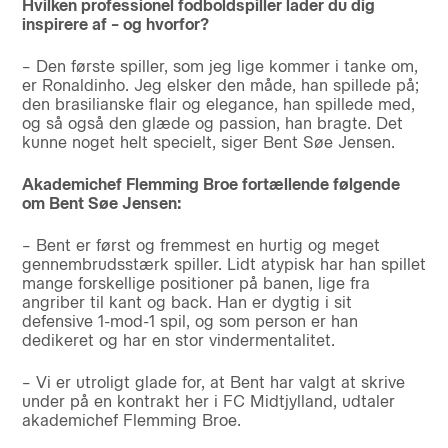
Hvilken professionel fodboldspiller lader du dig
inspirere af – og hvorfor?
– Den første spiller, som jeg lige kommer i tanke om,
er Ronaldinho. Jeg elsker den måde, han spillede på;
den brasilianske flair og elegance, han spillede med,
og så også den glæde og passion, han bragte. Det
kunne noget helt specielt, siger Bent Søe Jensen.
Akademichef Flemming Broe fortællende følgende
om Bent Søe Jensen:
– Bent er først og fremmest en hurtig og meget
gennembrudsstærk spiller. Lidt atypisk har han spillet
mange forskellige positioner på banen, lige fra
angriber til kant og back. Han er dygtig i sit
defensive 1-mod-1 spil, og som person er han
dedikeret og har en stor vindermentalitet.
– Vi er utroligt glade for, at Bent har valgt at skrive
under på en kontrakt her i FC Midtjylland, udtaler
akademichef Flemming Broe.