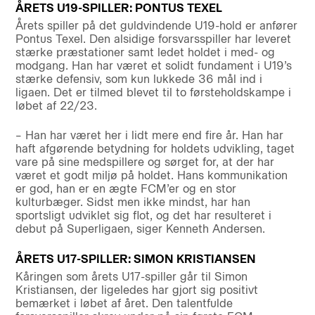
ÅRETS U19-SPILLER: PONTUS TEXEL
Årets spiller på det guldvindende U19-hold er anfører
Pontus Texel. Den alsidige forsvarsspiller har leveret
stærke præstationer samt ledet holdet i med- og
modgang. Han har været et solidt fundament i U19’s
stærke defensiv, som kun lukkede 36 mål ind i
ligaen. Det er tilmed blevet til to førsteholdskampe i
løbet af 22/23.
– Han har været her i lidt mere end fire år. Han har
haft afgørende betydning for holdets udvikling, taget
vare på sine medspillere og sørget for, at der har
været et godt miljø på holdet. Hans kommunikation
er god, han er en ægte FCM’er og en stor
kulturbæger. Sidst men ikke mindst, har han
sportsligt udviklet sig flot, og det har resulteret i
debut på Superligaen, siger Kenneth Andersen.
ÅRETS U17-SPILLER: SIMON KRISTIANSEN
Kåringen som årets U17-spiller går til Simon
Kristiansen, der ligeledes har gjort sig positivt
bemærket i løbet af året. Den talentfulde