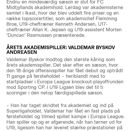
Endnu en mindeværdig sæson er slut for FC
Midtjyllands akademihold. Lørdag var akademisterne
samlet i Ikast, hvor der blev uddelt fire priser og en
række topscorertitler, som akademichef Flemming
Broe, U19-cheftræner Kenneth Andersen, U17-
cheftræner Allan K. Jepsen og U19-assistent Morten
‘Duncan’ Rasmussen præsenterede.
ÅRETS AKADEMISPILLER: VALDEMAR BYSKOV
ANDREASEN
Valdemar Byskov modtog den største kåring som
årets akademispiller. Det sker efter en sæson, hvor
den 18-årige offensivspiller har fået debut og optrådt
11 gange på førsteholdet – heriblandt med to
startpladser i Europa League knockout-playoffrunden
mod Sporting CP. I U19 Ligaen blev det til ti
scoringer i den netop færdigspillede sæson.
– Han har taget skridtet fra akademiet og ind på
Superligaholdet. Valdemar har fået en fast plads på
førsteholdet og tilmed spillet kampe i Europa League.
Han spiller op og er afgørende, når han tørner ud for
U19, ligesom han har leveret stærke præstationer på