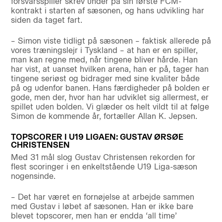
forsvarsspiller skrev under på sin første FCM-
kontrakt i starten af sæsonen, og hans udvikling har
siden da taget fart.
– Simon viste tidligt på sæsonen – faktisk allerede på
vores træningslejr i Tyskland – at han er en spiller,
man kan regne med, når tingene bliver hårde. Han
har vist, at uanset hvilken arena, han er på, tager han
tingene seriøst og bidrager med sine kvaliter både
på og udenfor banen. Hans færdigheder på bolden er
gode, men der, hvor han har udviklet sig allermest, er
spillet uden bolden. Vi glæder os helt vildt til at følge
Simon de kommende år, fortæller Allan K. Jepsen.
TOPSCORER I U19 LIGAEN: GUSTAV ØRSØE
CHRISTENSEN
Med 31 mål slog Gustav Christensen rekorden for
flest scoringer i en enkeltstående U19 Liga-sæson
nogensinde.
– Det har været en fornøjelse at arbejde sammen
med Gustav i løbet af sæsonen. Han er ikke bare
blevet topscorer, men han er endda ‘all time’