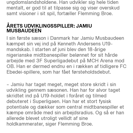
ungdomslandsholdene. Han udvikler sig hele tiden
mentalt, er god til at tilpasse sig og viser overskud
samt visioner i sit spil, fortæller Flemming Broe.
ÅRETS UDVIKLINGSSPILLER: JAMIU
MUSBAUDEEN
I sin første sæson i Danmark har Jamiu Musbaudeen
kæmpet sin vej ind på Kenneth Andersens U19-
mandskab. I starten af juni blev den 18-årige
nigerianske midtbanespiller belønnet for sit hårde
arbejde med 3F Superligadebut på MCH Arena mod
OB. Han er dermed endnu en i rækken af tidligere FC
Ebedei-spillere, som har fået førsteholdsdebut.
– Jamiu har taget meget, meget store skridt i sin
udvikling gennem sæsonen. Han har for alvor taget
skridtet ind på U19-holdet i foråret og tilmed
debuteret i Superligaen. Han har et stort fysisk
potentiale og dækker som central midtbanespiller et
kæmpe område med sin arbejdsradius. Og så er han
allerede blevet utroligt vellidt af sine
holdkammerater, siger Flemming Broe.