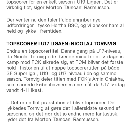
topscorer for en enkelt sæson i U19 Ligaen. Det er
virkelig flot, siger Morten ‘Duncan’ Rasmussen.
Der venter nu den talentfulde angriber nye
udfordringer i tyske Hertha BSC, og vi ønsker ham al
held og lykke i fremtiden.
TOPSCORER I U17 LIGAEN: NICOLAJ TORNVIG
Endnu en topscorertitel. Denne gang på U17-niveau,
da Nicolaj Tornvig i de døende minutter af lørdagens
kamp mod FCK sikrede sig, at FCM bliver det første
hold i historien til at nappe topscorertitlen på både
3F Superliga-, U19- og U17-niveau i én og samme
sæson. Tornvig deler titlen med FCK’s Amin Chiakha,
som scorede københavnernes ene mål, da U17 lørdag
vandt 4-1 i Ikast.
– Det er en flot præstation at blive topscorer. Det
lykkedes Tornvig at gøre det i allersidste sekund af
sæsonen, og det gør det jo endnu mere fantastisk,
lyder det fra Morten ‘Duncan’ Rasmussen.