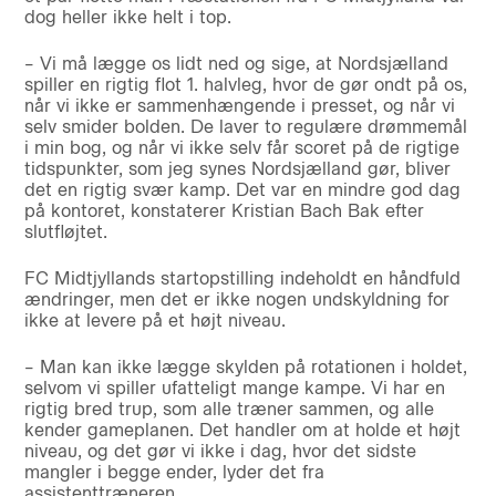
dog heller ikke helt i top.
– Vi må lægge os lidt ned og sige, at Nordsjælland
spiller en rigtig flot 1. halvleg, hvor de gør ondt på os,
når vi ikke er sammenhængende i presset, og når vi
selv smider bolden. De laver to regulære drømmemål
i min bog, og når vi ikke selv får scoret på de rigtige
tidspunkter, som jeg synes Nordsjælland gør, bliver
det en rigtig svær kamp. Det var en mindre god dag
på kontoret, konstaterer Kristian Bach Bak efter
slutfløjtet.
FC Midtjyllands startopstilling indeholdt en håndfuld
ændringer, men det er ikke nogen undskyldning for
ikke at levere på et højt niveau.
– Man kan ikke lægge skylden på rotationen i holdet,
selvom vi spiller ufatteligt mange kampe. Vi har en
rigtig bred trup, som alle træner sammen, og alle
kender gameplanen. Det handler om at holde et højt
niveau, og det gør vi ikke i dag, hvor det sidste
mangler i begge ender, lyder det fra
assistenttræneren.