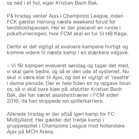
os ned i et hul, siger Kristian Bach Bak.
På tirsdag venter Ajax i Champions League, inden
FCK gæster Herning næste weekend forud for
landsholdspausen. Her er der placeret en runde i
pokalturneringen, hvor FCM skal en tur til HB Køge.
Derfor er det vigtigt at evaluere kampene hurtigt og
komme videre til næste kamp i en stærkere udgave.
– Vi får kampen evalueret søndag og tager det med,
vi skal gøre bedre, og så er den ude af systemet. Nu
skal vi være klar til Ajax, og det er vigtigt at ’resette’
i denne periode. Der er hele tiden en ny opgave foran
os, så vi skal bare kløe på, afslutter Kristian Bach
Bak, der har været assistenttræner i FCM siden
2016, da han stoppede sin spillerkarriere.
Allerede tirsdag er der altså igen kamp for FC
Midtjylland. Her gælder det tredje kamp i
gruppespillet i Champions League mod hollandske
Ajax på MCH Arena.