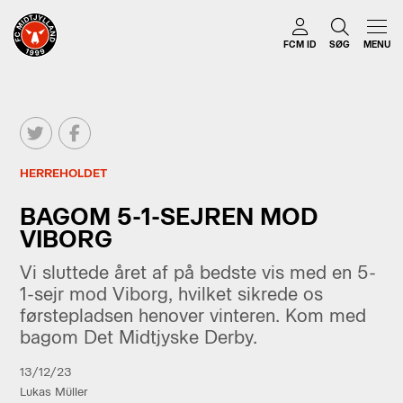
FCM ID
SØG
MENU
HERREHOLDET
BAGOM 5-1-SEJREN MOD
VIBORG
Vi sluttede året af på bedste vis med en 5-
1-sejr mod Viborg, hvilket sikrede os
førstepladsen henover vinteren. Kom med
bagom Det Midtjyske Derby.
13/12/23
Lukas Müller