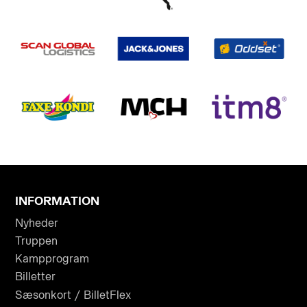
INFORMATION
Nyheder
Truppen
Kampprogram
Billetter
Sæsonkort / BilletFlex