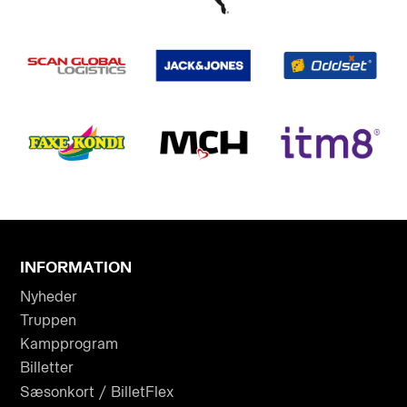
INFORMATION
Nyheder
Truppen
Kampprogram
Billetter
Sæsonkort / BilletFlex