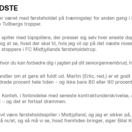
EDSTE
er været med førsteholdet på træningslejr for anden gang i k
Tullbergs tropper.
spiller med topspillere, der presser sig selv hver eneste d
g at se, hvad der skal til, hvis jeg vil op på det næste nive
stoppere i FC Midtjyllands førsteholdstrup.
 hvor du kan forbedre dig i jagten på dit seniorgennembrud, h
ndler om at gøre alt fuldt ud. Martin (Erlic, red.) er et god
rede procent hele tiden – og ikke bare 80 eller 90 procent
lal Konteh, i forbindelse med seneste kontraktunderskrivelse,
d – og det er fortsat drømmen.
vil være førsteholdsspiller i Midtjylland, og jeg er sikker p
 nu’et, og så må vi se, hvad fremtiden bringer, siger Bilal K