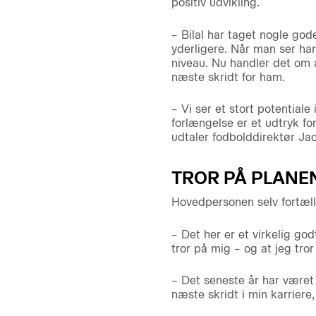
positiv udvikling.
– Bilal har taget nogle god
yderligere. Når man ser ham
niveau. Nu handler det om a
næste skridt for ham.
– Vi ser et stort potential
forlængelse er et udtryk for
udtaler fodbolddirektør Ja
TROR PÅ PLANE
Hovedpersonen selv fortæll
– Det her er et virkelig god
tror på mig – og at jeg tro
– Det seneste år har været
næste skridt i min karriere,