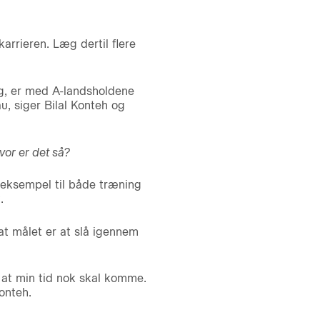
arrieren. Læg dertil flere
ag, er med A-landsholdene
au, siger Bilal Konteh og
vor er det så?
t eksempel til både træning
.
 at målet er at slå igennem
å, at min tid nok skal komme.
onteh.