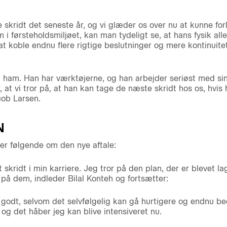
e skridt det seneste år, og vi glæder os over nu at kunne f
 i førsteholdsmiljøet, kan man tydeligt se, at hans fysik al
t koble endnu flere rigtige beslutninger og mere kontinuitet 
e i ham. Han har værktøjerne, og han arbejder seriøst med si
, at vi tror på, at han kan tage de næste skridt hos os, hvis
cob Larsen.
N
er følgende om den nye aftale:
t skridt i min karriere. Jeg tror på den plan, der er blevet la
r på dem, indleder Bilal Konteh og fortsætter:
 godt, selvom det selvfølgelig kan gå hurtigere og endnu be
 og det håber jeg kan blive intensiveret nu.