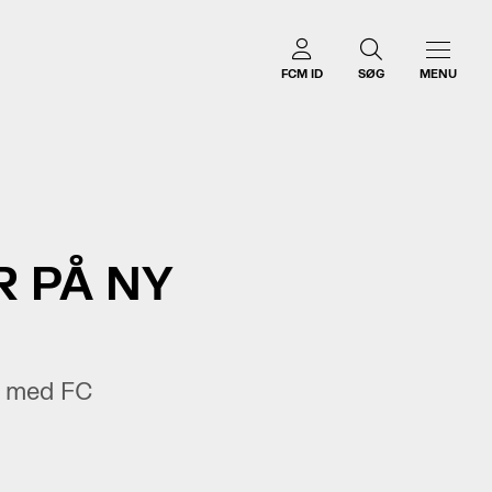
FCM ID
SØG
MENU
R PÅ NY
kt med FC