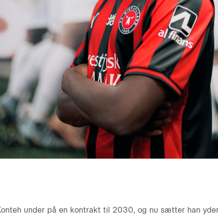
 Konteh under på en kontrakt til 2030, og nu sætter han yderl