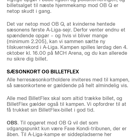
billetsalget til næste hjemmekamp mod OB Q er
netop skudt i gang.
Det var netop mod OB Q, at kvinderne hentede
sæsonens første A-Liga-sejr. Derfor venter endnu et
spændende opgør – og hvis vi bliver mange
(minimum 2.205), kan vi sammen sætte ny
tilskuerrekord i A-Liga. Kampen spilles lørdag den 4.
oktober kl. 16.00 på MCH Arena, og du kan allerede
nu sikre dig billet.
SÆSONKORT OG BILLETFLEX
Alle herresæsonkortholdere inviteres med til kampen,
så sæsonkortene er gældende på helt almindelig vis.
Alle med BilletFlex skal som altid trække billet, og
BilletFlex gælder også til kampen. Vi opfordrer til at
få trukket sin BilletFlex-billet i god tid.
OBS
. Til opgøret mod OB Q vil det som
udgangspunkt kun være Faxe Kondi-tribunen, der er
åben. Til A-Liga-kampe er siddepladserne her