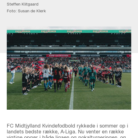
Steffen Klitgaard
Foto: Susan de Klerk
FC Midtjylland Kvindefodbold rykkede i sommer op i
landets bedste række, A-Liga. Nu venter en række
vigtige opgør i både ligaen og pokalturneringen, og