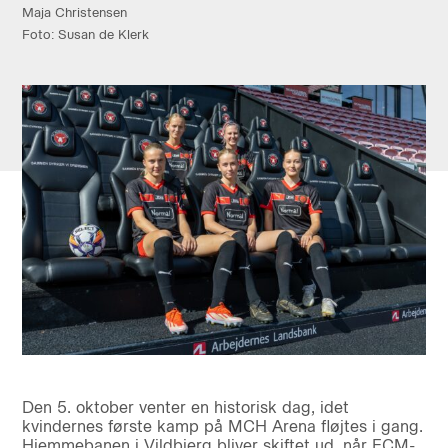
Maja Christensen
Foto: Susan de Klerk
Den 5. oktober venter en historisk dag, idet
kvindernes første kamp på MCH Arena fløjtes i gang.
Hjemmebanen i Vildbjerg bliver skiftet ud, når FCM-