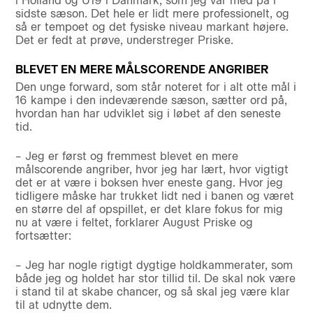
i Holland og U19 i Danmark, som jeg var med på i
sidste sæson. Det hele er lidt mere professionelt, og
så er tempoet og det fysiske niveau markant højere.
Det er fedt at prøve, understreger Priske.
BLEVET EN MERE MÅLSCORENDE ANGRIBER
Den unge forward, som står noteret for i alt otte mål i
16 kampe i den indeværende sæson, sætter ord på,
hvordan han har udviklet sig i løbet af den seneste
tid.
– Jeg er først og fremmest blevet en mere
målscorende angriber, hvor jeg har lært, hvor vigtigt
det er at være i boksen hver eneste gang. Hvor jeg
tidligere måske har trukket lidt ned i banen og været
en større del af opspillet, er det klare fokus for mig
nu at være i feltet, forklarer August Priske og
fortsætter:
– Jeg har nogle rigtigt dygtige holdkammerater, som
både jeg og holdet har stor tillid til. De skal nok være
i stand til at skabe chancer, og så skal jeg være klar
til at udnytte dem.