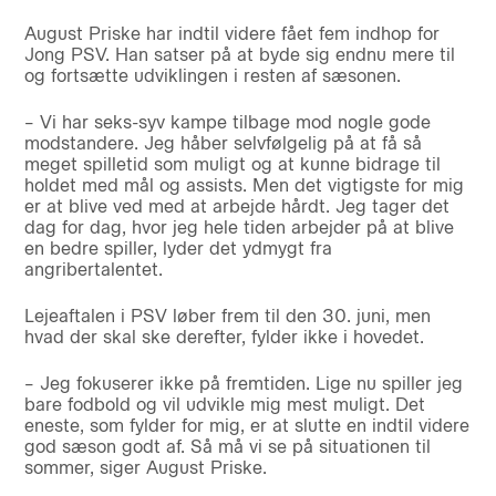
August Priske har indtil videre fået fem indhop for
Jong PSV. Han satser på at byde sig endnu mere til
og fortsætte udviklingen i resten af sæsonen.
– Vi har seks-syv kampe tilbage mod nogle gode
modstandere. Jeg håber selvfølgelig på at få så
meget spilletid som muligt og at kunne bidrage til
holdet med mål og assists. Men det vigtigste for mig
er at blive ved med at arbejde hårdt. Jeg tager det
dag for dag, hvor jeg hele tiden arbejder på at blive
en bedre spiller, lyder det ydmygt fra
angribertalentet.
Lejeaftalen i PSV løber frem til den 30. juni, men
hvad der skal ske derefter, fylder ikke i hovedet.
– Jeg fokuserer ikke på fremtiden. Lige nu spiller jeg
bare fodbold og vil udvikle mig mest muligt. Det
eneste, som fylder for mig, er at slutte en indtil videre
god sæson godt af. Så må vi se på situationen til
sommer, siger August Priske.