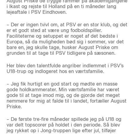
August Priske de trygge rammer på akademigangene
i Ikast og rejste til Holland på en ti måneder lang
lejeaftale i PSV Eindhoven.
– Der er ingen tvivl om, at PSV er en stor klub, og det
er et godt sted at være ung fodboldspiller.
Faciliteterne og setuppet er noget af det bedste i
Europa, så da muligheden bød sig i sommer, var det
bare en, jeg skulle tage, husker August Priske om
grunden til at tage til PSV tidligere på sæsonen.
Her blev den talentfulde angriber indlemmet i PSV’s
U18-trup og indlogeret hos en værtsfamilie.
– Jeg fik hurtigt en god start og mødte en masse
gode holdkammerater. Min værtsfamilie har været
gode til at tage imod mig, og de gjorde det meget
nemmere for mig at falde til i landet, fortæller August
Priske.
– De første tre-fire måneder spillede jeg på U18 og
var delt topscorer på holdet i den periode. Så blev
jeg rykket op i Jong-truppen lige efter jul, tilføjer