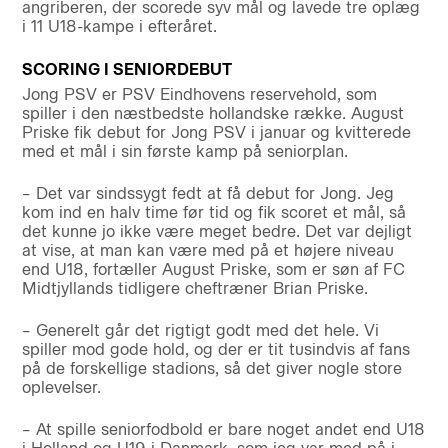
angriberen, der scorede syv mål og lavede tre oplæg
i 11 U18-kampe i efteråret.
SCORING I SENIORDEBUT
Jong PSV er PSV Eindhovens reservehold, som
spiller i den næstbedste hollandske række. August
Priske fik debut for Jong PSV i januar og kvitterede
med et mål i sin første kamp på seniorplan.
– Det var sindssygt fedt at få debut for Jong. Jeg
kom ind en halv time før tid og fik scoret et mål, så
det kunne jo ikke være meget bedre. Det var dejligt
at vise, at man kan være med på et højere niveau
end U18, fortæller August Priske, som er søn af FC
Midtjyllands tidligere cheftræner Brian Priske.
– Generelt går det rigtigt godt med det hele. Vi
spiller mod gode hold, og der er tit tusindvis af fans
på de forskellige stadions, så det giver nogle store
oplevelser.
– At spille seniorfodbold er bare noget andet end U18