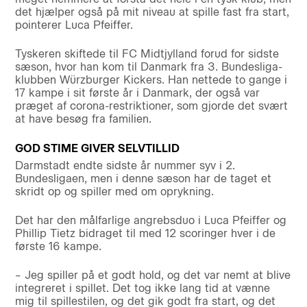
det hjælper også på mit niveau at spille fast fra start,
pointerer Luca Pfeiffer.
Tyskeren skiftede til FC Midtjylland forud for sidste
sæson, hvor han kom til Danmark fra 3. Bundesliga-
klubben Würzburger Kickers. Han nettede to gange i
17 kampe i sit første år i Danmark, der også var
præget af corona-restriktioner, som gjorde det svært
at have besøg fra familien.
GOD STIME GIVER SELVTILLID
Darmstadt endte sidste år nummer syv i 2.
Bundesligaen, men i denne sæson har de taget et
skridt op og spiller med om oprykning.
Det har den målfarlige angrebsduo i Luca Pfeiffer og
Phillip Tietz bidraget til med 12 scoringer hver i de
første 16 kampe.
– Jeg spiller på et godt hold, og det var nemt at blive
integreret i spillet. Det tog ikke lang tid at vænne
mig til spillestilen, og det gik godt fra start, og det