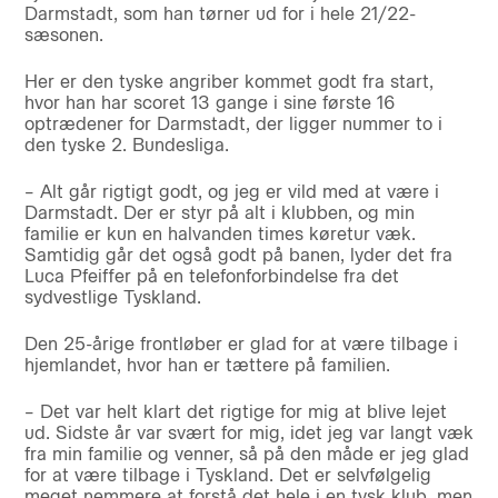
Darmstadt, som han tørner ud for i hele 21/22-
sæsonen.
Her er den tyske angriber kommet godt fra start,
hvor han har scoret 13 gange i sine første 16
optrædener for Darmstadt, der ligger nummer to i
den tyske 2. Bundesliga.
– Alt går rigtigt godt, og jeg er vild med at være i
Darmstadt. Der er styr på alt i klubben, og min
familie er kun en halvanden times køretur væk.
Samtidig går det også godt på banen, lyder det fra
Luca Pfeiffer på en telefonforbindelse fra det
sydvestlige Tyskland.
Den 25-årige frontløber er glad for at være tilbage i
hjemlandet, hvor han er tættere på familien.
– Det var helt klart det rigtige for mig at blive lejet
ud. Sidste år var svært for mig, idet jeg var langt væk
fra min familie og venner, så på den måde er jeg glad
for at være tilbage i Tyskland. Det er selvfølgelig
meget nemmere at forstå det hele i en tysk klub, men