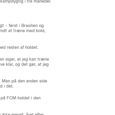
ukampdygtig i tre måneder.
 – først i Brasilien og
yndt at træne med bold,
d resten af holdet.
en siger, at jeg kan træne
e klar, og det gør, at jeg
d. Men på den anden side
d i det.
l på FCM-holdet i den
g ikke meget, året efter