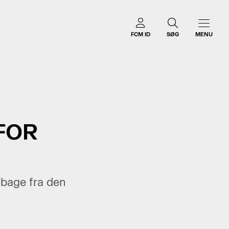
FCM ID
SØG
MENU
FOR
lbage fra den