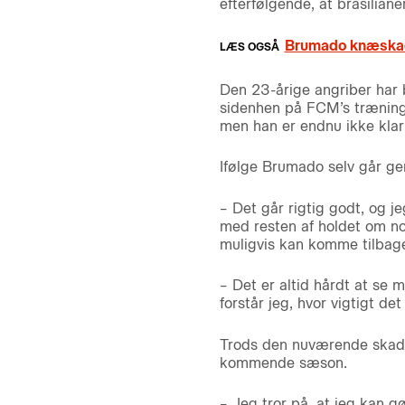
efterfølgende, at brasilia
Brumado knæska
Den 23-årige angriber har b
sidenhen på FCM’s træning
men han er endnu ikke klar
Ifølge Brumado selv går g
– Det går rigtig godt, og j
med resten af holdet om nog
muligvis kan komme tilbage
– Det er altid hårdt at se
forstår jeg, hvor vigtigt de
Trods den nuværende skade 
kommende sæson.
– Jeg tror på, at jeg kan gø