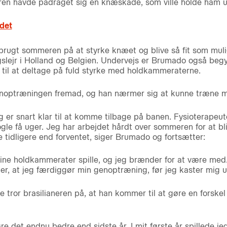
neren havde pådraget sig en knæskade, som ville holde ham 
det
rugt sommeren på at styrke knæet og blive så fit som muligt
slejr i Holland og Belgien. Undervejs er Brumado også beg
 til at deltage på fuld styrke med holdkammeraterne.
enoptræningen fremad, og han nærmer sig at kunne træne me
eg er snart klar til at komme tilbage på banen. Fysioterapeut
le få uger. Jeg har arbejdet hårdt over sommeren for at bliv
 tidligere end forventet, siger Brumado og fortsætter:
 mine holdkammerater spille, og jeg brænder for at være me
t er, at jeg færdiggør min genoptræning, før jeg kaster mig u
tror brasilianeren på, at han kommer til at gøre en forske
re det endnu bedre end sidste år. I mit første år spillede je