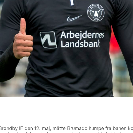
øndby IF den 12. maj, måtte Brumado humpe fra banen kort