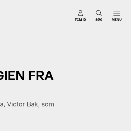
FCM ID
SØG
MENU
IEN FRA
a, Victor Bak, som