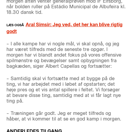
morgen aften venter generalprøven mod IF Elfsborg,
når bolden ruller på Estádio Municipal de Albufeira kl.
18.30 dansk tid.
Aral Simsir: Jeg ved, det her kan blive rigtig
godt
– I alle kampe har vi nogle mål, vi skal opnå, og jeg
har været tilfreds med de seneste tre opgør. I
morgen har vi blandt andet fokus på vores offensive
spilmønstre og bevægelser samt opbygningen fra
bagkæden, siger Albert Capellas og fortsætter:
– Samtidig skal vi fortsætte med at bygge på de
ting, vi har arbejdet med i løbet af opstarten; det
høje pres og et vis antal spillere i feltet. Vi forsøger
at bevare disse ting, samtidig med at vi får lagt nye
ting på.
– Træningen går godt. Jeg er meget tilfreds og
håber, at vi kommer til at se en god kamp i morgen.
ANDERLEDES TILGANG