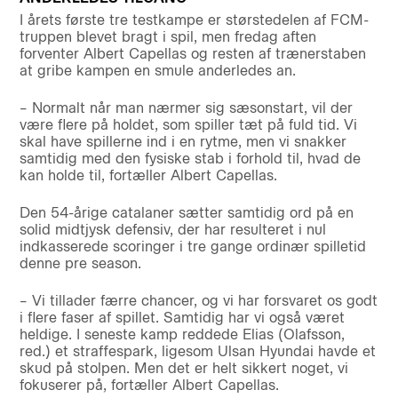
I årets første tre testkampe er størstedelen af FCM-
truppen blevet bragt i spil, men fredag aften
forventer Albert Capellas og resten af trænerstaben
at gribe kampen en smule anderledes an.
– Normalt når man nærmer sig sæsonstart, vil der
være flere på holdet, som spiller tæt på fuld tid. Vi
skal have spillerne ind i en rytme, men vi snakker
samtidig med den fysiske stab i forhold til, hvad de
kan holde til, fortæller Albert Capellas.
Den 54-årige catalaner sætter samtidig ord på en
solid midtjysk defensiv, der har resulteret i nul
indkasserede scoringer i tre gange ordinær spilletid
denne pre season.
– Vi tillader færre chancer, og vi har forsvaret os godt
i flere faser af spillet. Samtidig har vi også været
heldige. I seneste kamp reddede Elias (Olafsson,
red.) et straffespark, ligesom Ulsan Hyundai havde et
skud på stolpen. Men det er helt sikkert noget, vi
fokuserer på, fortæller Albert Capellas.