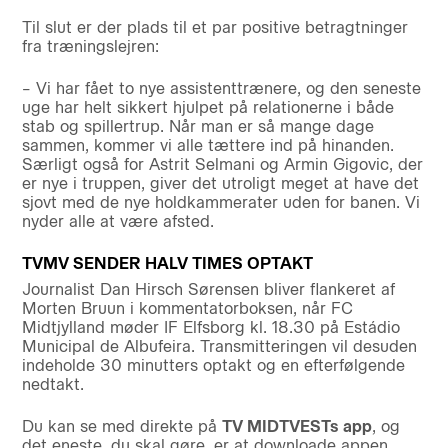
Til slut er der plads til et par positive betragtninger
fra træningslejren:
– Vi har fået to nye assistenttrænere, og den seneste
uge har helt sikkert hjulpet på relationerne i både
stab og spillertrup. Når man er så mange dage
sammen, kommer vi alle tættere ind på hinanden.
Særligt også for Astrit Selmani og Armin Gigovic, der
er nye i truppen, giver det utroligt meget at have det
sjovt med de nye holdkammerater uden for banen. Vi
nyder alle at være afsted.
TVMV SENDER HALV TIMES OPTAKT
Journalist Dan Hirsch Sørensen bliver flankeret af
Morten Bruun i kommentatorboksen, når FC
Midtjylland møder IF Elfsborg kl. 18.30 på Estádio
Municipal de Albufeira. Transmitteringen vil desuden
indeholde 30 minutters optakt og en efterfølgende
nedtakt.
Du kan se med direkte på
TV MIDTVESTs app
, og
det eneste, du skal gøre, er at downloade appen