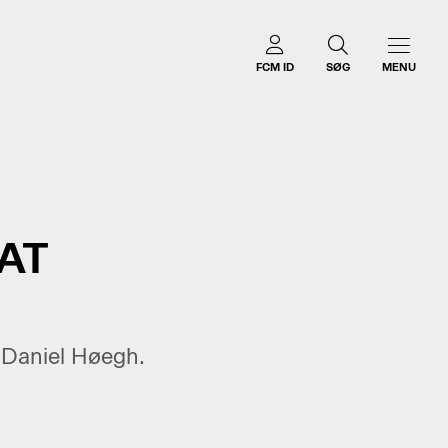
FCM ID
SØG
MENU
 AT
, Daniel Høegh.