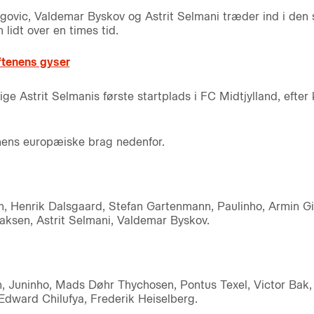
govic, Valdemar Byskov og Astrit Selmani træder ind i den s
idt over en times tid.
ftenens gyser
ge Astrit Selmanis første startplads i FC Midtjylland, efter
tenens europæiske brag nedenfor.
n, Henrik Dalsgaard, Stefan Gartenmann, Paulinho, Armin Gi
saksen, Astrit Selmani, Valdemar Byskov.
, Juninho, Mads Døhr Thychosen, Pontus Texel, Victor Bak, 
Edward Chilufya, Frederik Heiselberg.