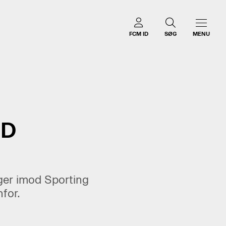
FCM ID
SØG
MENU
OD
ager imod Sporting
for.