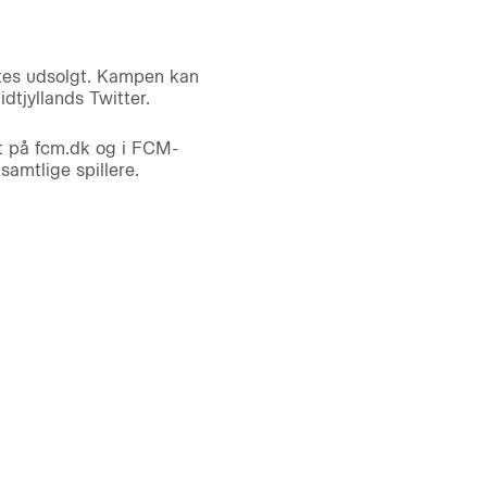
tes udsolgt. Kampen kan
dtjyllands Twitter.
et på fcm.dk og i FCM-
amtlige spillere.