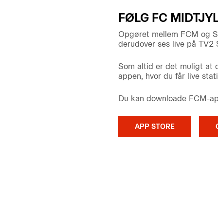
FØLG FC MIDTJY
Opgøret mellem FCM og Spo
derudover ses live på TV2 S
Som altid er det muligt at
appen, hvor du får live sta
Du kan downloade FCM-appe
APP STORE