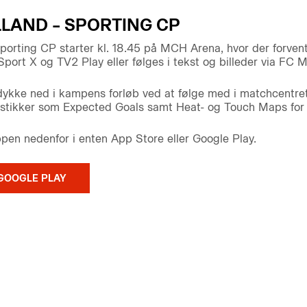
LLAND – SPORTING CP
rting CP starter kl. 18.45 på MCH Arena, hvor der forven
port X og TV2 Play eller følges i tekst og billeder via FC Mi
 dykke ned i kampens forløb ved at følge med i matchcentr
tistikker som Expected Goals samt Heat- og Touch Maps for s
n nedenfor i enten App Store eller Google Play.
GOOGLE PLAY