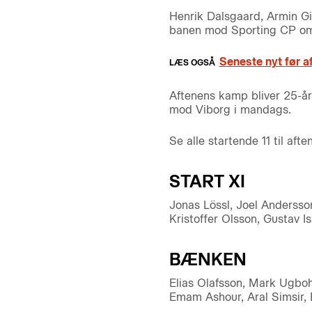
Henrik Dalsgaard, Armin Gi
banen mod Sporting CP om l
Seneste nyt før a
Aftenens kamp bliver 25-åri
mod Viborg i mandags.
Se alle startende 11 til af
START XI
Jonas Lössl, Joel Andersso
Kristoffer Olsson, Gustav I
BÆNKEN
Elias Olafsson, Mark Ugboh
Emam Ashour, Aral Simsir, 