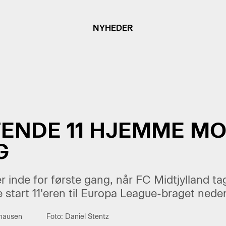
NYHEDER
TENDE 11 HJEMME M
G
er inde for første gang, når FC Midtjylland t
e start 11'eren til Europa League-braget neden
thausen
Foto: Daniel Stentz