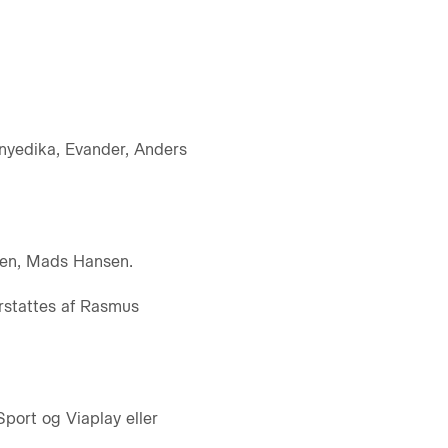
Onyedika, Evander, Anders
ksen, Mads Hansen.
erstattes af Rasmus
port og Viaplay eller