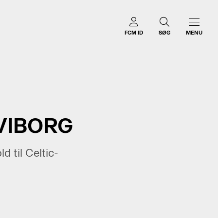
FCM ID
SØG
MENU
 VIBORG
d til Celtic-