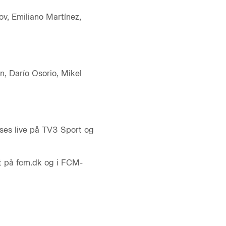
v, Emiliano Martínez,
n, Darío Osorio, Mikel
es live på TV3 Sport og
et på fcm.dk og i FCM-