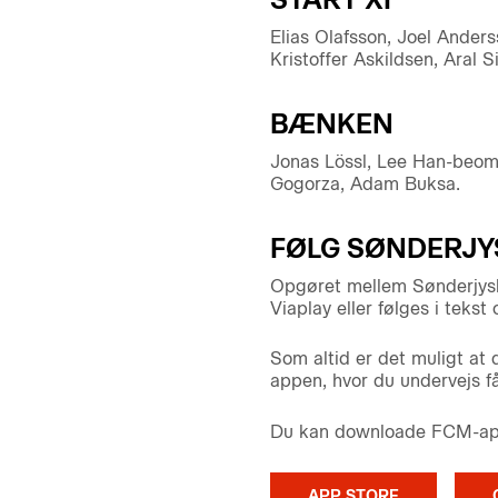
Elias Olafsson, Joel Ander
Kristoffer Askildsen, Aral S
BÆNKEN
Jonas Lössl, Lee Han-beom, 
Gogorza, Adam Buksa.
FØLG SØNDERJY
Opgøret mellem Sønderjysk
Viaplay eller følges i tekst
Som altid er det muligt at
appen, hvor du undervejs få
Du kan downloade FCM-appe
APP STORE