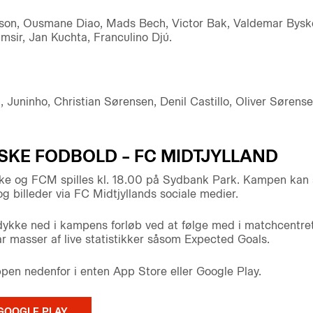
sson, Ousmane Diao, Mads Bech, Victor Bak, Valdemar Bysko
imsir, Jan Kuchta, Franculino Djú.
Juninho, Christian Sørensen, Denil Castillo, Oliver Sørense
SKE FODBOLD – FC MIDTJYLLAND
e og FCM spilles kl. 18.00 på Sydbank Park. Kampen kan s
 og billeder via FC Midtjyllands sociale medier.
 dykke ned i kampens forløb ved at følge med i matchcentr
r masser af live statistikker såsom Expected Goals.
n nedenfor i enten App Store eller Google Play.
GOOGLE PLAY