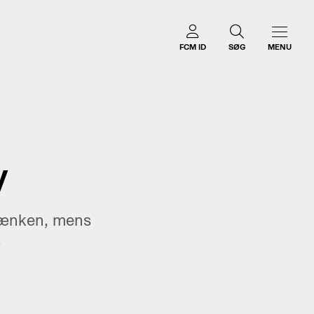
FCM ID
SØG
MENU
V
bænken, mens
.