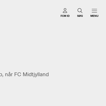
FCM ID
SØG
MENU
, når FC Midtjylland