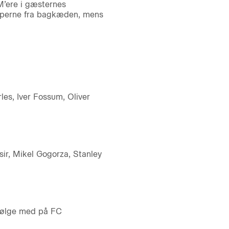
M’ere i gæsternes
tropperne fra bagkæden, mens
les, Iver Fossum, Oliver
sir, Mikel Gogorza, Stanley
 følge med på FC