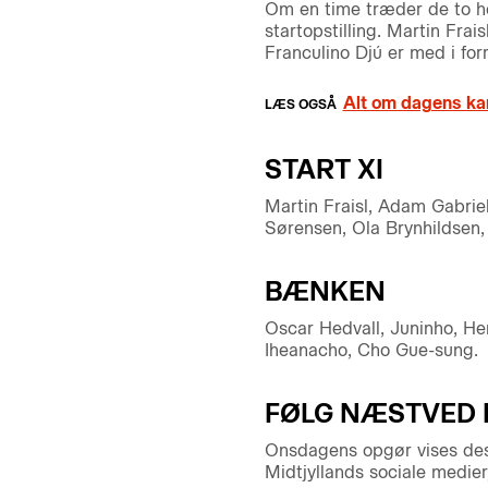
Om en time træder de to ho
startopstilling. Martin Fra
Franculino Djú er med i forr
Alt om dagens k
START XI
Martin Fraisl, Adam Gabriel
Sørensen, Ola Brynhildsen, 
BÆNKEN
Oscar Hedvall, Juninho, Hen
Iheanacho, Cho Gue-sung.
FØLG NÆSTVED B
Onsdagens opgør vises desv
Midtjyllands sociale medier,