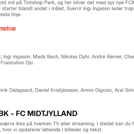
ld ind på Tintshop Park, og her bliver det med syv nye FC
isl starter blandt andet i målet, Sverrir Ingi Ingason leder 
este linje.
amptrup
, Ingi Ingason, Mads Bech, Nikolas Dyhr, André Rømer, Char
Franculino Djú.
rik Dalsgaard, Daníel Kristjánsson, Armin Gigovic, Aral Sim
K – FC MIDTJYLLAND
ærre ikke på hverken TV eller streaming. I stedet kan du
 hvor vi opdaterer løbende i billeder og tekst.