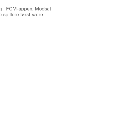
og i FCM-appen. Modsat
 spillere først være