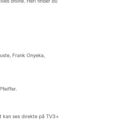
es online. Heri finder du
juste, Frank Onyeka,
feiffer.
t kan ses direkte på TV3+