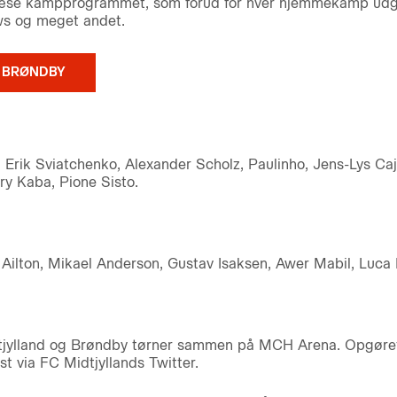
læse kampprogrammet, som forud for hver hjemmekamp udgiv
iews og meget andet.
 BRØNDBY
 Erik Sviatchenko, Alexander Scholz, Paulinho, Jens-Lys Ca
ry Kaba, Pione Sisto.
Ailton, Mikael Anderson, Gustav Isaksen, Awer Mabil, Luca P
idtjylland og Brøndby tørner sammen på MCH Arena. Opgøre
kst via FC Midtjyllands Twitter.