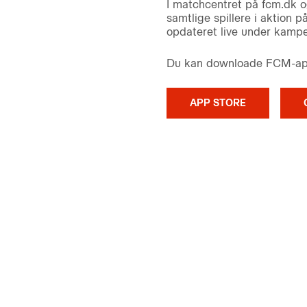
I matchcentret på fcm.dk o
samtlige spillere i aktion 
opdateret live under kampe
Du kan downloade FCM-appe
APP STORE