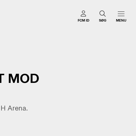
FCM ID
SØG
MENU
ET MOD
CH Arena.