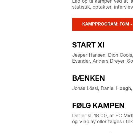
Lad op til kampen ved at 
statistik, optakter, interv
KAMPPROGRAM: FCM –
START XI
Jesper Hansen, Dion Cools,
Evander, Anders Dreyer, So
BÆNKEN
Jonas Lössl, Daniel Høegh, 
FØLG KAMPEN
Det er kl. 18.00, at FC M
og Viaplay eller følges i te