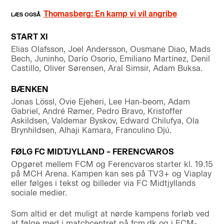
Thomasberg: En kamp vi vil angribe
START XI
Elias Olafsson, Joel Andersson, Ousmane Diao, Mads
Bech, Juninho, Darío Osorio, Emiliano Martínez, Denil
Castillo, Oliver Sørensen, Aral Simsir, Adam Buksa.
BÆNKEN
Jonas Lössl, Ovie Ejeheri, Lee Han-beom, Adam
Gabriel, André Rømer, Pedro Bravo, Kristoffer
Askildsen, Valdemar Byskov, Edward Chilufya, Ola
Brynhildsen, Alhaji Kamara, Franculino Djú.
FØLG FC MIDTJYLLAND – FERENCVAROS
Opgøret mellem FCM og Ferencvaros starter kl. 19.15
på MCH Arena. Kampen kan ses på TV3+ og Viaplay
eller følges i tekst og billeder via FC Midtjyllands
sociale medier.
Som altid er det muligt at nørde kampens forløb ved
at følge med i matchcentret på fcm.dk og i FCM-