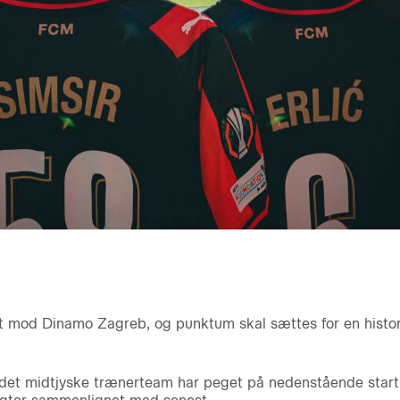
t mod Dinamo Zagreb, og punktum skal sættes for en histor
 det midtjyske trænerteam har peget på nedenstående start