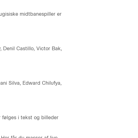
ugisiske midtbanespiller er
Denil Castillo, Victor Bak,
ni Silva, Edward Chilufya,
ølges i tekst og billeder
Her får du masser af live