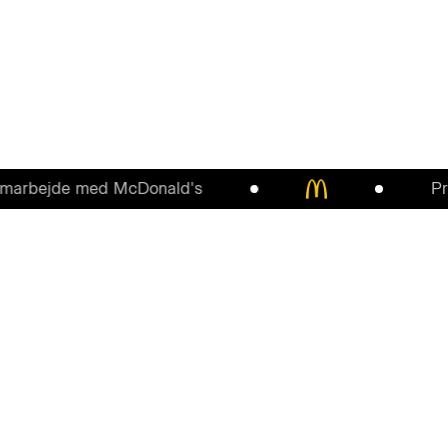
bejde med McDonald's
Præsen