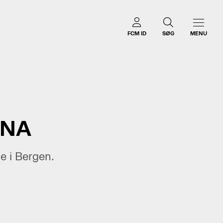
FCM ID
SØG
MENU
ENA
e i Bergen.