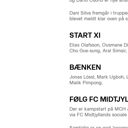
og Darío Osorio er nye ans
Dani Silva fremgår i truppe
blevet meldt klar oven på 
START XI
Elias Olafsson, Ousmane Dia
Cho Gue-sung, Aral Simsir,
BÆNKEN
Jonas Lössl, Mark Ugboh, L
Malik Pimpong.
FØLG FC MIDTJY
Der er kampstart på MCH Are
via FC Midtjyllands sociale
Samtidig er en god ‘second