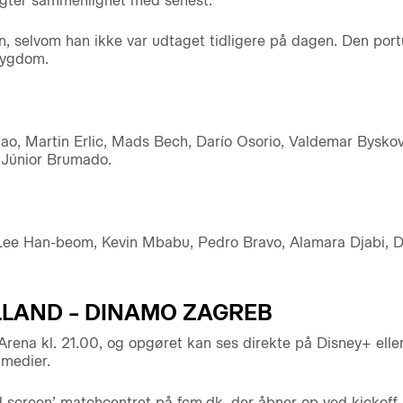
igter sammenlignet med senest.
n, selvom han ikke var udtaget tidligere på dagen. Den port
sygdom.
o, Martin Erlic, Mads Bech, Darío Osorio, Valdemar Byskov, 
 Júnior Brumado.
ee Han-beom, Kevin Mbabu, Pedro Bravo, Alamara Djabi, Da
LLAND – DINAMO ZAGREB
na kl. 21.00, og opgøret kan ses direkte på Disney+ eller f
 medier.
 screen’ matchcentret på fcm.dk, der åbner op ved kickoff. 