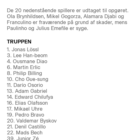
De 20 nedenstående spillere er udtaget til opgøret.
Ola Brynhildsen, Mikel Gogorza, Alamara Djabi og
Franculino er fraværende på grund af skader, mens
Paulinho og Julius Emefile er syge.
TRUPPEN
1. Jonas Lössl
3. Lee Han-beom
4. Ousmane Diao
6. Martin Erlic
8. Philip Billing
10. Cho Gue-sung
11. Darío Osorio
13. Adam Gabriel
14. Edward Chilufya
16. Elias Olafsson
17. Mikael Uhre
19. Pedro Bravo
20. Valdemar Byskov
21. Denil Castillo
22. Mads Bech
39. Junior Zé