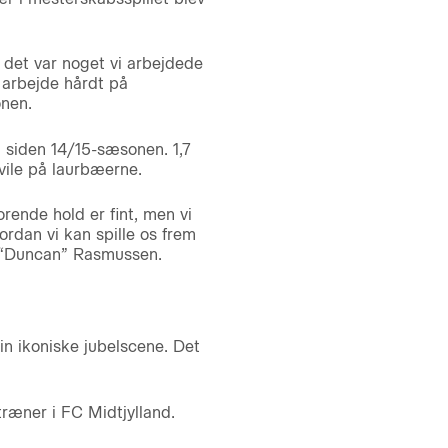
å det var noget vi arbejdede
 arbejde hårdt på
onen.
n siden 14/15-sæsonen. 1,7
vile på laurbæerne.
orende hold er fint, men vi
ordan vi kan spille os frem
en “Duncan” Rasmussen.
n ikoniske jubelscene. Det
træner i FC Midtjylland.