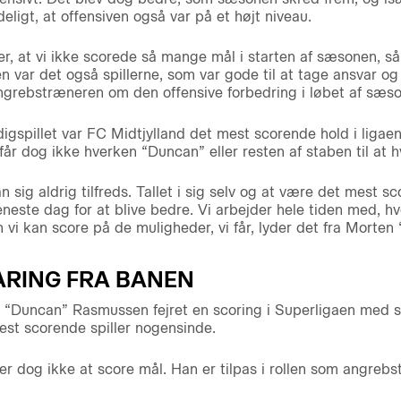
ligt, at offensiven også var på et højt niveau.
over, at vi ikke scorede så mange mål i starten af sæsonen, s
 var det også spillerne, som var gode til at tage ansvar og
ngrebstræneren om den offensive forbedring i løbet af sæs
igspillet var FC Midtjylland det mest scorende hold i ligae
år dog ikke hverken “Duncan” eller resten af staben til at h
an sig aldrig tilfreds. Tallet i sig selv og at være det mest sc
este dag for at blive bedre. Vi arbejder hele tiden med, hv
an vi kan score på de muligheder, vi får, lyder det fra Mort
ARING FRA BANEN
“Duncan” Rasmussen fejret en scoring i Superligaen med si
est scorende spiller nogensinde.
er dog ikke at score mål. Han er tilpas i rollen som angrebs