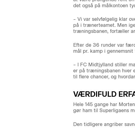
det også på målkontoen tyde
– Vi var selvfølgelig klar 
på i trænerteamet. Men igen
træningsbanen, fortæller a
Efter de 36 runder var færd
mål pr. kamp i gennemsnit f
– I FC Midtjylland stiller m
er på træningsbanen hver en
til flere chancer, og hvord
VÆRDIFULD ERF
Hele 145 gange har Morten 
gør ham til Superligaens m
Den tidligere angriber savn