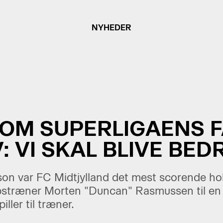
NYHEDER
OM SUPERLIGAENS F
: VI SKAL BLIVE BED
on var FC Midtjylland det mest scorende hol
bstræner Morten "Duncan" Rasmussen til en
ller til træner.