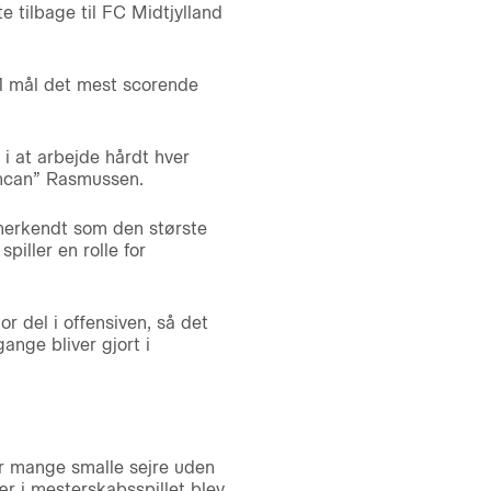
tilbage til FC Midtjylland
61 mål det mest scorende
 i at arbejde hårdt hver
uncan” Rasmussen.
anerkendt som den største
piller en rolle for
or del i offensiven, så det
nge bliver gjort i
ar mange smalle sejre uden
r i mesterskabsspillet blev