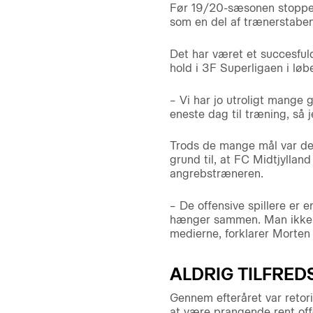
Før 19/20-sæsonen stoppede
som en del af trænerstaben
Det har været et succesful
hold i 3F Superligaen i lø
– Vi har jo utroligt mange 
eneste dag til træning, så
Trods de mange mål var det
grund til, at FC Midtjylland
angrebstræneren.
– De offensive spillere er e
hænger sammen. Man ikke ba
medierne, forklarer Morte
ALDRIG TILFRED
Gennem efteråret var retori
at være prangende rent off