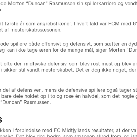
 Morten “Duncan” Rasmussen sin spillerkarriere og vendte 
.
dt første år som angrebstræner. I hvert fald var FCM med 
bet af mesterskabssæsonen.
gode spillere både offensivt og defensivt, som sætter en dyd
 jeg kan ikke tage æren for de mange mål, siger Morten “D
 ofte den midtjyske defensiv, som blev rost mest og blev 
 i sikker stil vandt mesterskabet. Det er dog ikke noget, der s
n del af defensiven, mens de defensive spillere også tager st
re dele holdet op i to og rose én halvdel, som det nogle ga
n “Duncan” Rasmussen.
S
kken i forbindelse med FC Midtjyllands resultater, at der v
ensivt. Det blev dog bedre, som sæsonen skred frem, og isæ