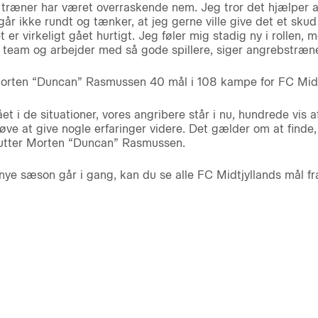
til træner har været overraskende nem. Jeg tror det hjælper 
går ikke rundt og tænker, at jeg gerne ville give det et sku
 er virkeligt gået hurtigt. Jeg føler mig stadig ny i rollen,
t team og arbejder med så gode spillere, siger angrebstræn
 Morten “Duncan” Rasmussen 40 mål i 108 kampe for FC Midt
tået i de situationer, vores angribere står i nu, hundrede vis 
ve at give nogle erfaringer videre. Det gælder om at finde,
fslutter Morten “Duncan” Rasmussen.
nye sæson går i gang, kan du se alle FC Midtjyllands mål 