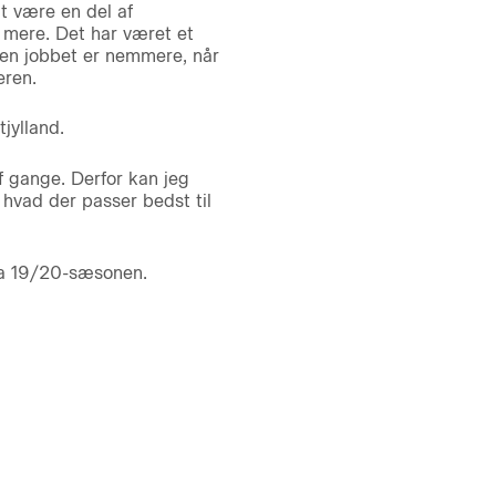
at være en del af
d mere. Det har været et
 men jobbet er nemmere, når
eren.
jylland.
af gange. Derfor kan jeg
 hvad der passer bedst til
fra 19/20-sæsonen.