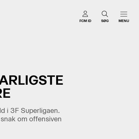
FCM ID
SØG
MENU
ARLIGSTE
RE
d i 3F Superligaen.
 snak om offensiven