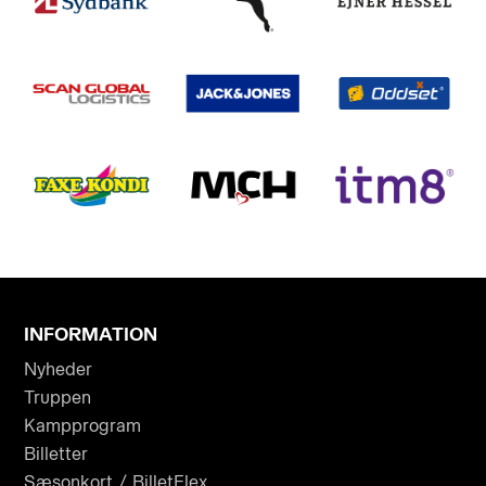
INFORMATION
Nyheder
Truppen
Kampprogram
Billetter
Sæsonkort / BilletFlex