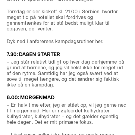
Torsdag er der kickoff kl. 21.00 i Serbien, hvorfor
meget tid på hotellet skal fordrives og
gennemtænkes for at stå bedst muligt klar til
opgaven, der venter.
Dyk ned i anførerens kampdagsrutiner her.
7.30: DAGEN STARTER
– Jeg står relativt tidligt op hver dag derhjemme på
grund af børnene, og jeg vil helst ikke for meget ud
af den rytme. Samtidig har jeg også svært ved at
sove til meget længere, og det ændrer sig faktisk
ikke på en kampdag.
8.00: MORGENMAD
– En halv time efter, jeg er stået op, vil jeg gerne ned
til morgenmad. Her er nøgleordet kulhydrater,
kulhydrater, kulhydrater – og det gælder egentlig
hele dagen. Det er mit primære fokus.
– Lössl sover heller ikke længe, og nogle gange