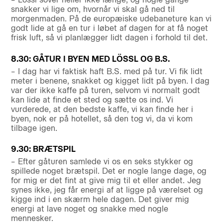
snakker vi lige om, hvornår vi skal gå ned til
morgenmaden. På de europæiske udebaneture kan vi
godt lide at gå en tur i løbet af dagen for at få noget
frisk luft, så vi planlægger lidt dagen i forhold til det.
8.30: GÅTUR I BYEN MED LÖSSL OG B.S.
– I dag har vi faktisk haft B.S. med på tur. Vi fik lidt
meter i benene, snakket og kigget lidt på byen. I dag
var der ikke kaffe på turen, selvom vi normalt godt
kan lide at finde et sted og sætte os ind. Vi
vurderede, at den bedste kaffe, vi kan finde her i
byen, nok er på hotellet, så den tog vi, da vi kom
tilbage igen.
9.30: BRÆTSPIL
– Efter gåturen samlede vi os en seks stykker og
spillede noget brætspil. Det er nogle lange dage, og
for mig er det fint at give mig til et eller andet. Jeg
synes ikke, jeg får energi af at ligge på værelset og
kigge ind i en skærm hele dagen. Det giver mig
energi at lave noget og snakke med nogle
mennesker.