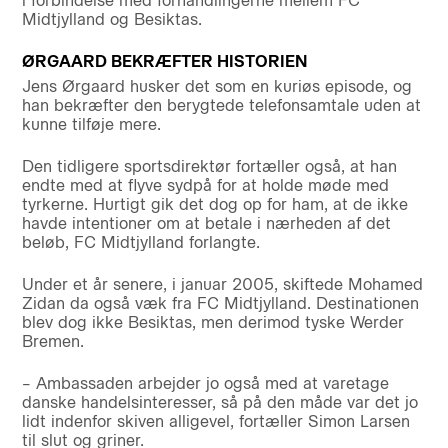
i forbindelse med forhandlingerne mellem FC
Midtjylland og Besiktas.
ØRGAARD BEKRÆFTER HISTORIEN
Jens Ørgaard husker det som en kuriøs episode, og
han bekræfter den berygtede telefonsamtale uden at
kunne tilføje mere.
Den tidligere sportsdirektør fortæller også, at han
endte med at flyve sydpå for at holde møde med
tyrkerne. Hurtigt gik det dog op for ham, at de ikke
havde intentioner om at betale i nærheden af det
beløb, FC Midtjylland forlangte.
Under et år senere, i januar 2005, skiftede Mohamed
Zidan da også væk fra FC Midtjylland. Destinationen
blev dog ikke Besiktas, men derimod tyske Werder
Bremen.
– Ambassaden arbejder jo også med at varetage
danske handelsinteresser, så på den måde var det jo
lidt indenfor skiven alligevel, fortæller Simon Larsen
til slut og griner.