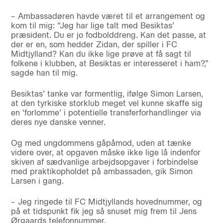
– Ambassadøren havde været til et arrangement og
kom til mig: “Jeg har lige talt med Besiktas’
præsident. Du er jo fodbolddreng. Kan det passe, at
der er en, som hedder Zidan, der spiller i FC
Midtjylland? Kan du ikke lige prøve at få sagt til
folkene i klubben, at Besiktas er interesseret i ham?,”
sagde han til mig.
Besiktas’ tanke var formentlig, ifølge Simon Larsen,
at den tyrkiske storklub meget vel kunne skaffe sig
en ‘forlomme’ i potentielle transferforhandlinger via
deres nye danske venner.
Og med ungdommens gåpåmod, uden at tænke
videre over, at opgaven måske ikke lige lå indenfor
skiven af sædvanlige arbejdsopgaver i forbindelse
med praktikopholdet på ambassaden, gik Simon
Larsen i gang.
– Jeg ringede til FC Midtjyllands hovednummer, og
på et tidspunkt fik jeg så snuset mig frem til Jens
Ørgaards telefonnummer.