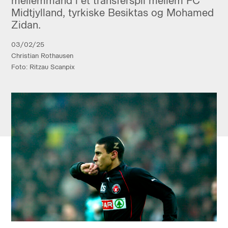
mellemmand i et transferspil mellem FC
Midtjylland, tyrkiske Besiktas og Mohamed
Zidan.
03/02/25
Christian Rothausen
Foto: Ritzau Scanpix