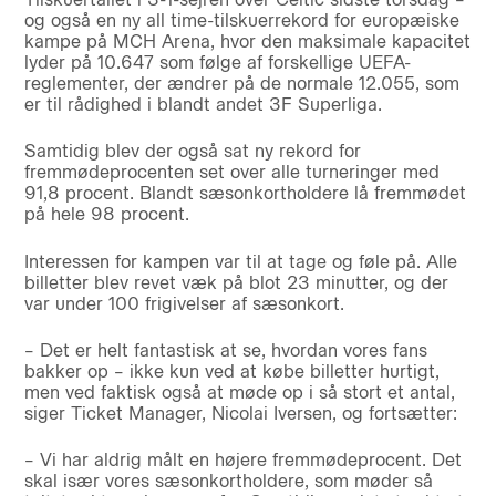
og også en ny all time-tilskuerrekord for europæiske
kampe på MCH Arena, hvor den maksimale kapacitet
lyder på 10.647 som følge af forskellige UEFA-
reglementer, der ændrer på de normale 12.055, som
er til rådighed i blandt andet 3F Superliga.
Samtidig blev der også sat ny rekord for
fremmødeprocenten set over alle turneringer med
91,8 procent. Blandt sæsonkortholdere lå fremmødet
på hele 98 procent.
Interessen for kampen var til at tage og føle på. Alle
billetter blev revet væk på blot 23 minutter, og der
var under 100 frigivelser af sæsonkort.
– Det er helt fantastisk at se, hvordan vores fans
bakker op – ikke kun ved at købe billetter hurtigt,
men ved faktisk også at møde op i så stort et antal,
siger Ticket Manager, Nicolai Iversen, og fortsætter:
– Vi har aldrig målt en højere fremmødeprocent. Det
skal især vores sæsonkortholdere, som møder så