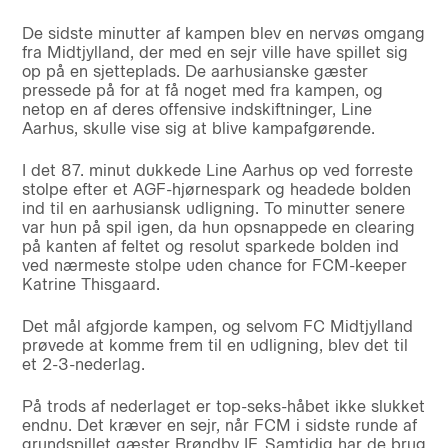
De sidste minutter af kampen blev en nervøs omgang
fra Midtjylland, der med en sejr ville have spillet sig
op på en sjetteplads. De aarhusianske gæster
pressede på for at få noget med fra kampen, og
netop en af deres offensive indskiftninger, Line
Aarhus, skulle vise sig at blive kampafgørende.
I det 87. minut dukkede Line Aarhus op ved forreste
stolpe efter et AGF-hjørnespark og headede bolden
ind til en aarhusiansk udligning. To minutter senere
var hun på spil igen, da hun opsnappede en clearing
på kanten af feltet og resolut sparkede bolden ind
ved nærmeste stolpe uden chance for FCM-keeper
Katrine Thisgaard.
Det mål afgjorde kampen, og selvom FC Midtjylland
prøvede at komme frem til en udligning, blev det til
et 2-3-nederlag.
På trods af nederlaget er top-seks-håbet ikke slukket
endnu. Det kræver en sejr, når FCM i sidste runde af
grundspillet gæster Brøndby IF. Samtidig har de brug