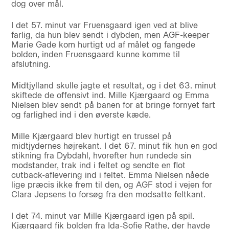
dog over mål.
I det 57. minut var Fruensgaard igen ved at blive
farlig, da hun blev sendt i dybden, men AGF-keeper
Marie Gade kom hurtigt ud af målet og fangede
bolden, inden Fruensgaard kunne komme til
afslutning.
Midtjylland skulle jagte et resultat, og i det 63. minut
skiftede de offensivt ind. Mille Kjærgaard og Emma
Nielsen blev sendt på banen for at bringe fornyet fart
og farlighed ind i den øverste kæde.
Mille Kjærgaard blev hurtigt en trussel på
midtjydernes højrekant. I det 67. minut fik hun en god
stikning fra Dybdahl, hvorefter hun rundede sin
modstander, trak ind i feltet og sendte en flot
cutback-aflevering ind i feltet. Emma Nielsen nåede
lige præcis ikke frem til den, og AGF stod i vejen for
Clara Jepsens to forsøg fra den modsatte feltkant.
I det 74. minut var Mille Kjærgaard igen på spil.
Kjærgaard fik bolden fra Ida-Sofie Rathe, der havde