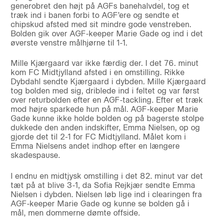
generobret den højt på AGFs banehalvdel, tog et
træk ind i banen forbi to AGF’ere og sendte et
chipskud afsted med sit mindre gode venstreben.
Bolden gik over AGF-keeper Marie Gade og ind i det
øverste venstre målhjørne til 1-1.
Mille Kjærgaard var ikke færdig der. I det 76. minut
kom FC Midtjylland afsted i en omstilling. Rikke
Dybdahl sendte Kjærgaard i dybden. Mille Kjærgaard
tog bolden med sig, driblede ind i feltet og var først
over returbolden efter en AGF-tackling. Efter et træk
mod højre sparkede hun på mål. AGF-keeper Marie
Gade kunne ikke holde bolden og på bagerste stolpe
dukkede den anden indskifter, Emma Nielsen, op og
gjorde det til 2-1 for FC Midtjylland. Målet kom i
Emma Nielsens andet indhop efter en længere
skadespause.
I endnu en midtjysk omstilling i det 82. minut var det
tæt på at blive 3-1, da Sofia Rejkjær sendte Emma
Nielsen i dybden. Nielsen løb lige ind i clearingen fra
AGF-keeper Marie Gade og kunne se bolden gå i
mål, men dommerne dømte offside.