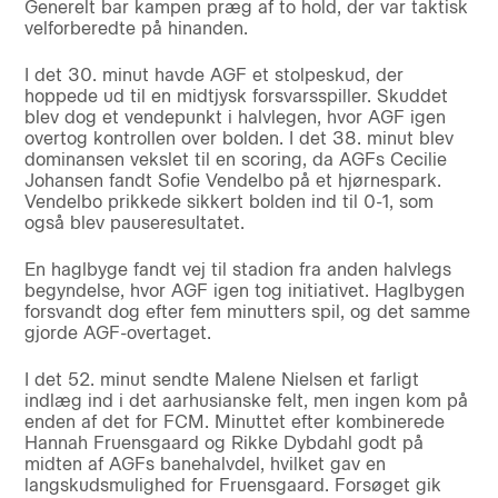
Generelt bar kampen præg af to hold, der var taktisk
velforberedte på hinanden.
I det 30. minut havde AGF et stolpeskud, der
hoppede ud til en midtjysk forsvarsspiller. Skuddet
blev dog et vendepunkt i halvlegen, hvor AGF igen
overtog kontrollen over bolden. I det 38. minut blev
dominansen vekslet til en scoring, da AGFs Cecilie
Johansen fandt Sofie Vendelbo på et hjørnespark.
Vendelbo prikkede sikkert bolden ind til 0-1, som
også blev pauseresultatet.
En haglbyge fandt vej til stadion fra anden halvlegs
begyndelse, hvor AGF igen tog initiativet. Haglbygen
forsvandt dog efter fem minutters spil, og det samme
gjorde AGF-overtaget.
I det 52. minut sendte Malene Nielsen et farligt
indlæg ind i det aarhusianske felt, men ingen kom på
enden af det for FCM. Minuttet efter kombinerede
Hannah Fruensgaard og Rikke Dybdahl godt på
midten af AGFs banehalvdel, hvilket gav en
langskudsmulighed for Fruensgaard. Forsøget gik