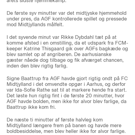
årets sidste hjemmekamp.
De første syv minutter var det midtjyske hjemmehold
under pres, da AGF kontrollerede spillet og pressede
mod Midtjyllands målfelt.
I det syvende minut var Rikke Dybdahl tæt på at
komme afsted i en omstilling, da et udspark fra FCM-
keeper Katrine Thisgaard gik over AGFs bagkæde og
blev samlet op af angriberen. De aarhusianske
gæster nåede dog tilbage og fik afværget chancen,
inden den blev rigtig farlig.
Signe Baattrup fra AGF havde gjort rigtig ondt på FC
Midtjylland i det omvendte opgør i Aarhus, og derfor
var Ida-Sofie Rathe sat til at markere hende fra start.
Det løste hun rigtig fint i de første 20 minutter, hvor
AGF havde bolden, men ikke for alvor blev farlige, da
Baattrup ikke kom fri.
De næste ti minutter af første halvleg kom
Midtjylland længere frem på banen og havde mere
boldbesiddelse, men blev heller ikke for alvor farlige.