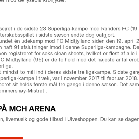
ret mod de lyseblå kronjyder.
sejret i de sidste 23 Superliga-kampe mod Randers FC (19 s
terskabsspillet i sidste sæson endte dog uafgjort.
undet én udekamp mod FC Midtjylland siden den 19. april 
n haft 91 afslutninger imod i denne Superliga-kampagne. Det 
n registreret for seks clean sheets, hvilket er flest af alle i 
C Midtjylland (95) er de to hold med det højeste antal er
rliga.
 mindst to mål ind i deres sidste tre ligakampe. Sidste gan
Superliga-kampe i træk, var i november 2017 til februar 2018.
oret sit holds første mål tre gange i denne sæson. Det sam
Hammershøy-Mistrati.
PÅ MCH ARENA
nen, livemusik og gode tilbud i Ulveshoppen. Du kan se dage