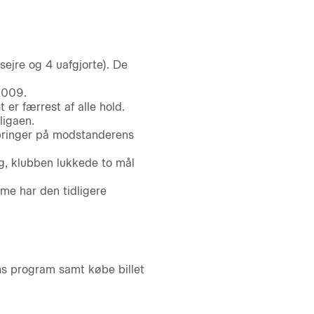
ejre og 4 uafgjorte). De
2009.
er færrest af alle hold.
ligaen.
obringer på modstanderens
g, klubben lukkede to mål
me har den tidligere
ns program samt købe billet