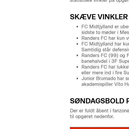
statistiske vinkler på opgø
SKÆVE VINKLER
FC Midtjylland er ube
sidste to møder i Mes
Randers FC har kun v
FC Midtjylland har ku
Samtidig står defensive
Randers FC (99) og F
banehalvdel i 3F Supe
Randers FC har lukket
eller mere ind i fire 
Junior Brumado har sc
akademispiller Vito 
SØNDAGSBOLD 
Der er fuldt åbent i fanzo
til opgøret nedenfor.