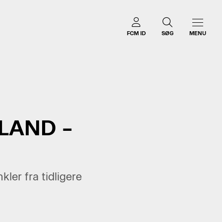
FCM ID
SØG
MENU
LLAND –
er fra tidligere