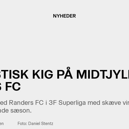
NYHEDER
STISK KIG PÅ MIDTJY
 FC
ed Randers FC i 3F Superliga med skæve vinkl
nde sæson.
en
Foto: Daniel Stentz