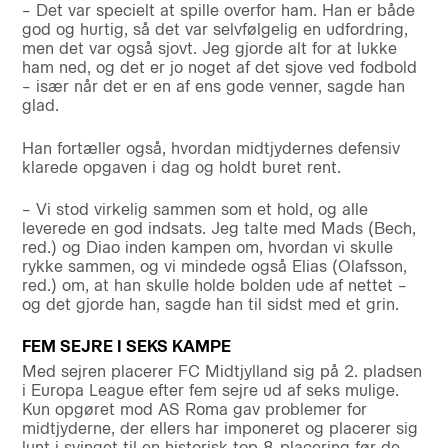
– Det var specielt at spille overfor ham. Han er både
god og hurtig, så det var selvfølgelig en udfordring,
men det var også sjovt. Jeg gjorde alt for at lukke
ham ned, og det er jo noget af det sjove ved fodbold
– især når det er en af ens gode venner, sagde han
glad.
Han fortæller også, hvordan midtjydernes defensiv
klarede opgaven i dag og holdt buret rent.
– Vi stod virkelig sammen som et hold, og alle
leverede en god indsats. Jeg talte med Mads (Bech,
red.) og Diao inden kampen om, hvordan vi skulle
rykke sammen, og vi mindede også Elias (Olafsson,
red.) om, at han skulle holde bolden ude af nettet –
og det gjorde han, sagde han til sidst med et grin.
FEM SEJRE I SEKS KAMPE
Med sejren placerer FC Midtjylland sig på 2. pladsen
i Europa League efter fem sejre ud af seks mulige.
Kun opgøret mod AS Roma gav problemer for
midtjyderne, der ellers har imponeret og placerer sig
lunt i svinget til en historisk top 8-placering før de