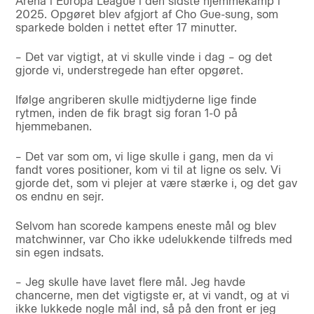
Arena i Europa League i den sidste hjemmekamp i
2025. Opgøret blev afgjort af Cho Gue-sung, som
sparkede bolden i nettet efter 17 minutter.
– Det var vigtigt, at vi skulle vinde i dag – og det
gjorde vi, understregede han efter opgøret.
Ifølge angriberen skulle midtjyderne lige finde
rytmen, inden de fik bragt sig foran 1-0 på
hjemmebanen.
– Det var som om, vi lige skulle i gang, men da vi
fandt vores positioner, kom vi til at ligne os selv. Vi
gjorde det, som vi plejer at være stærke i, og det gav
os endnu en sejr.
Selvom han scorede kampens eneste mål og blev
matchwinner, var Cho ikke udelukkende tilfreds med
sin egen indsats.
– Jeg skulle have lavet flere mål. Jeg havde
chancerne, men det vigtigste er, at vi vandt, og at vi
ikke lukkede nogle mål ind, så på den front er jeg