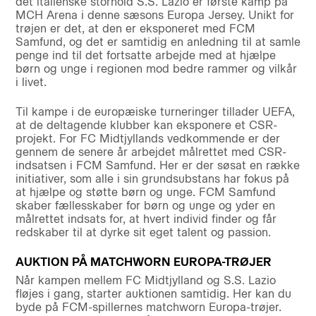
det italienske storhold S.S. Lazio er første kamp på
MCH Arena i denne sæsons Europa Jersey. Unikt for
trøjen er det, at den er eksponeret med FCM
Samfund, og det er samtidig en anledning til at samle
penge ind til det fortsatte arbejde med at hjælpe
børn og unge i regionen mod bedre rammer og vilkår
i livet.
Til kampe i de europæiske turneringer tillader UEFA,
at de deltagende klubber kan eksponere et CSR-
projekt. For FC Midtjyllands vedkommende er der
gennem de senere år arbejdet målrettet med CSR-
indsatsen i FCM Samfund. Her er der søsat en række
initiativer, som alle i sin grundsubstans har fokus på
at hjælpe og støtte børn og unge. FCM Samfund
skaber fællesskaber for børn og unge og yder en
målrettet indsats for, at hvert individ finder og får
redskaber til at dyrke sit eget talent og passion.
AUKTION PÅ MATCHWORN EUROPA-TRØJER
Når kampen mellem FC Midtjylland og S.S. Lazio
fløjes i gang, starter auktionen samtidig. Her kan du
byde på FCM-spillernes matchworn Europa-trøjer.