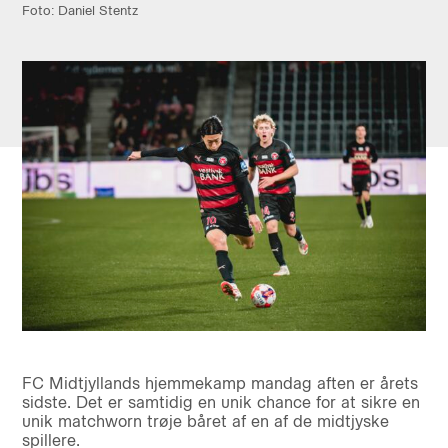
Foto: Daniel Stentz
FC Midtjyllands hjemmekamp mandag aften er årets
sidste. Det er samtidig en unik chance for at sikre en
unik matchworn trøje båret af en af de midtjyske
spillere.