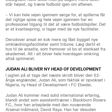
står højest, og træne fodbold igen om aftenen.
– Vi kan hele vejen igennem sørge for, at spillerne får
det rigtige spise og hele vejen igennem har en
professionel tilgang til det at være fodboldspiller. Det
er et kvantespring, vi tager med de nye faciliteter.
Derudover ansat en kok mere og fået bygget nye
omklædningsfaciliteter samt tribune. Læg dertil et
hus til de ansatte, som fremover vil bo et stenkast fra
akademiet. Alt i alt bliver hele hverdagen omkring
altså optimeret.
JUDAN ALI BLIVER NY HEAD OF DEVELOPMENT
I jagten på at tage det næste skridt bliver den 52-
årige englænder, Judan Ali, som faktisk er opvokset i
Nigeria, ny Head of Development i FC Ebedei.
Judan Ali kommer med solid international erfaring,
blandt andet som assistenttræner i Blackburn Rovers
F.C., hvor han arbejdede med den nuværende
Arsenal-målmand, David Raya. Han har desuden