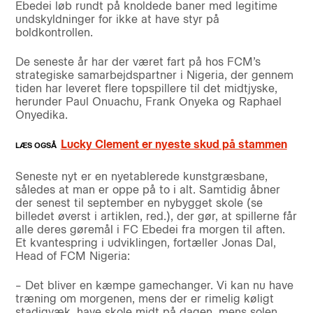
Ebedei løb rundt på knoldede baner med legitime
undskyldninger for ikke at have styr på
boldkontrollen.
De seneste år har der været fart på hos FCM’s
strategiske samarbejdspartner i Nigeria, der gennem
tiden har leveret flere topspillere til det midtjyske,
herunder Paul Onuachu, Frank Onyeka og Raphael
Onyedika.
Lucky Clement er nyeste skud på stammen
Seneste nyt er en nyetablerede kunstgræsbane,
således at man er oppe på to i alt. Samtidig åbner
der senest til september en nybygget skole (se
billedet øverst i artiklen, red.), der gør, at spillerne får
alle deres gøremål i FC Ebedei fra morgen til aften.
Et kvantespring i udviklingen, fortæller Jonas Dal,
Head of FCM Nigeria:
– Det bliver en kæmpe gamechanger. Vi kan nu have
træning om morgenen, mens der er rimelig køligt
stadigvæk, have skole midt på dagen, mens solen