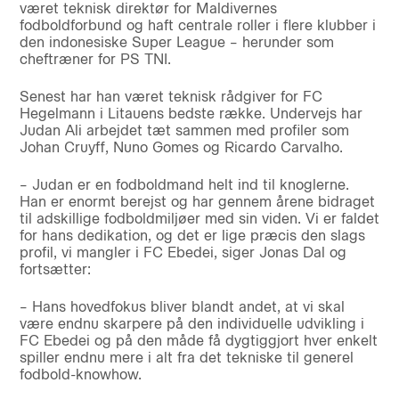
været teknisk direktør for Maldivernes
fodboldforbund og haft centrale roller i flere klubber i
den indonesiske Super League – herunder som
cheftræner for PS TNI.
Senest har han været teknisk rådgiver for FC
Hegelmann i Litauens bedste række. Undervejs har
Judan Ali arbejdet tæt sammen med profiler som
Johan Cruyff, Nuno Gomes og Ricardo Carvalho.
– Judan er en fodboldmand helt ind til knoglerne.
Han er enormt berejst og har gennem årene bidraget
til adskillige fodboldmiljøer med sin viden. Vi er faldet
for hans dedikation, og det er lige præcis den slags
profil, vi mangler i FC Ebedei, siger Jonas Dal og
fortsætter:
– Hans hovedfokus bliver blandt andet, at vi skal
være endnu skarpere på den individuelle udvikling i
FC Ebedei og på den måde få dygtiggjort hver enkelt
spiller endnu mere i alt fra det tekniske til generel
fodbold-knowhow.