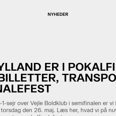
NYHEDER
YLLAND ER I POKALF
BILLETTER, TRANSP
NALEFEST
-sejr over Vejle Boldklub i semifinalen er vi k
torsdag den 26. maj. Læs her, hvad vi på n