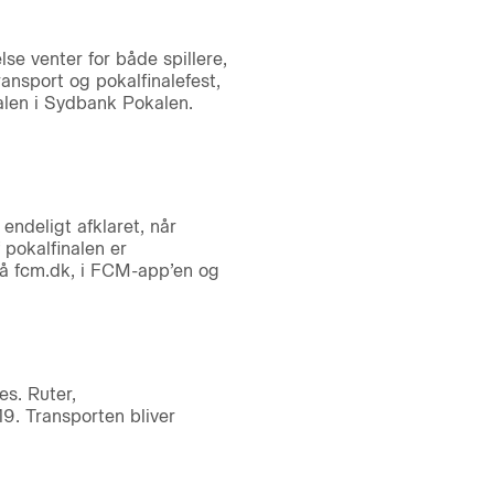
se venter for både spillere,
ansport og pokalfinalefest,
nalen i Sydbank Pokalen.
endeligt afklaret, når
pokalfinalen er
r på fcm.dk, i FCM-app’en og
es. Ruter,
9. Transporten bliver