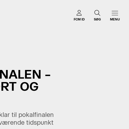
FCM ID
SØG
MENU
INALEN –
ORT OG
lar til pokalfinalen
uværende tidspunkt