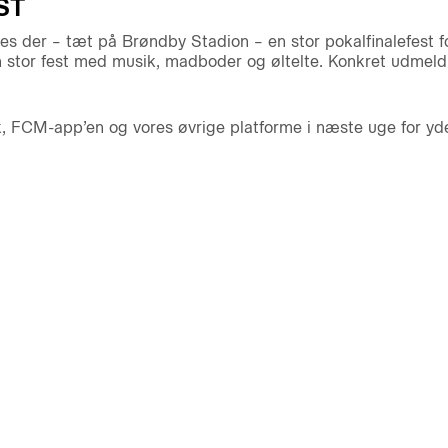
ST
es der – tæt på Brøndby Stadion – en stor pokalfinalefest fo
n stor fest med musik, madboder og øltelte. Konkret udmel
, FCM-app’en og vores øvrige platforme i næste uge for yder