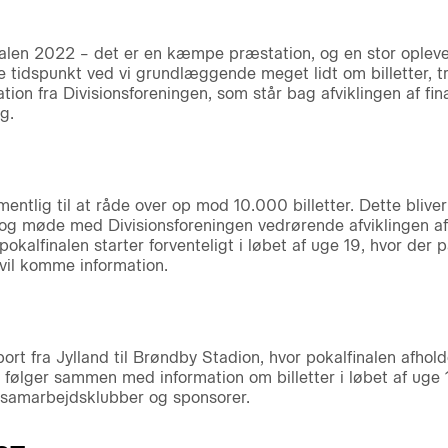
nalen 2022 – det er en kæmpe præstation, og en stor oplevel
 tidspunkt ved vi grundlæggende meget lidt om billetter, tr
ation fra Divisionsforeningen, som står bag afviklingen af fi
g.
ntlig til at råde over op mod 10.000 billetter. Dette bliver 
 og møde med Divisionsforeningen vedrørende afviklingen af 
 pokalfinalen starter forventeligt i løbet af uge 19, hvor de
vil komme information.
ort fra Jylland til Brøndby Stadion, hvor pokalfinalen afhold
følger sammen med information om billetter i løbet af uge 1
n, samarbejdsklubber og sponsorer.