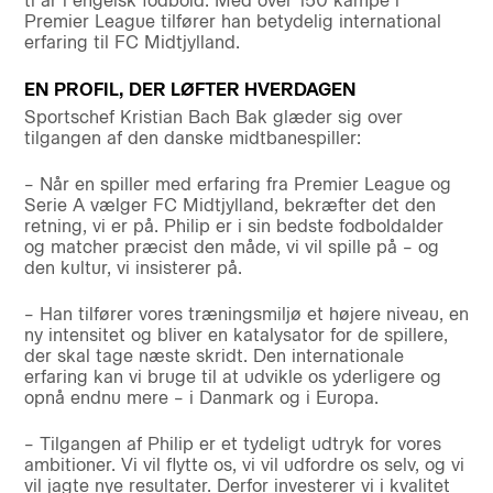
ti år i engelsk fodbold. Med over 150 kampe i
Premier League tilfører han betydelig international
erfaring til FC Midtjylland.
EN PROFIL, DER LØFTER HVERDAGEN
Sportschef Kristian Bach Bak glæder sig over
tilgangen af den danske midtbanespiller:
– Når en spiller med erfaring fra Premier League og
Serie A vælger FC Midtjylland, bekræfter det den
retning, vi er på. Philip er i sin bedste fodboldalder
og matcher præcist den måde, vi vil spille på – og
den kultur, vi insisterer på.
– Han tilfører vores træningsmiljø et højere niveau, en
ny intensitet og bliver en katalysator for de spillere,
der skal tage næste skridt. Den internationale
erfaring kan vi bruge til at udvikle os yderligere og
opnå endnu mere – i Danmark og i Europa.
– Tilgangen af Philip er et tydeligt udtryk for vores
ambitioner. Vi vil flytte os, vi vil udfordre os selv, og vi
vil jagte nye resultater. Derfor investerer vi i kvalitet