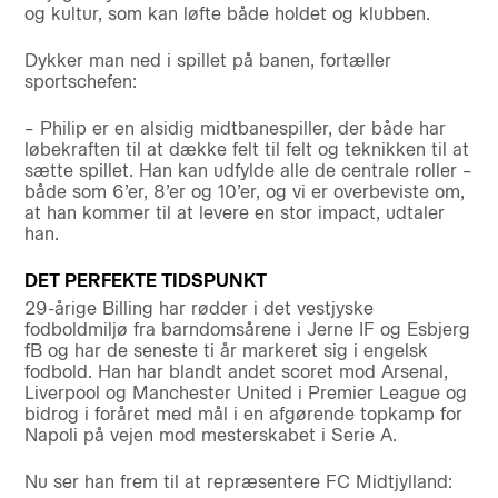
og kultur, som kan løfte både holdet og klubben.
Dykker man ned i spillet på banen, fortæller
sportschefen:
– Philip er en alsidig midtbanespiller, der både har
løbekraften til at dække felt til felt og teknikken til at
sætte spillet. Han kan udfylde alle de centrale roller –
både som 6’er, 8’er og 10’er, og vi er overbeviste om,
at han kommer til at levere en stor impact, udtaler
han.
DET PERFEKTE TIDSPUNKT
29-årige Billing har rødder i det vestjyske
fodboldmiljø fra barndomsårene i Jerne IF og Esbjerg
fB og har de seneste ti år markeret sig i engelsk
fodbold. Han har blandt andet scoret mod Arsenal,
Liverpool og Manchester United i Premier League og
bidrog i foråret med mål i en afgørende topkamp for
Napoli på vejen mod mesterskabet i Serie A.
Nu ser han frem til at repræsentere FC Midtjylland: