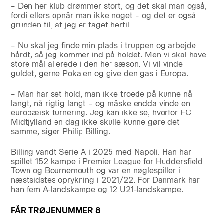
– Den her klub drømmer stort, og det skal man også,
fordi ellers opnår man ikke noget – og det er også
grunden til, at jeg er taget hertil.
– Nu skal jeg finde min plads i truppen og arbejde
hårdt, så jeg kommer ind på holdet. Men vi skal have
store mål allerede i den her sæson. Vi vil vinde
guldet, gerne Pokalen og give den gas i Europa.
– Man har set hold, man ikke troede på kunne nå
langt, nå rigtig langt – og måske endda vinde en
europæisk turnering. Jeg kan ikke se, hvorfor FC
Midtjylland en dag ikke skulle kunne gøre det
samme, siger Philip Billing.
Billing vandt Serie A i 2025 med Napoli. Han har
spillet 152 kampe i Premier League for Huddersfield
Town og Bournemouth og var en nøglespiller i
næstsidstes oprykning i 2021/22. For Danmark har
han fem A-landskampe og 12 U21-landskampe.
FÅR TRØJENUMMER 8