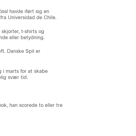
ssl havde iført sig en
 fra Universidad de Chile.
kjorter, t-shirts og
nde eller betydning.
ft. Danske Spil er
g i marts for at skabe
ig svær tid.
ok, han scorede to eller tre