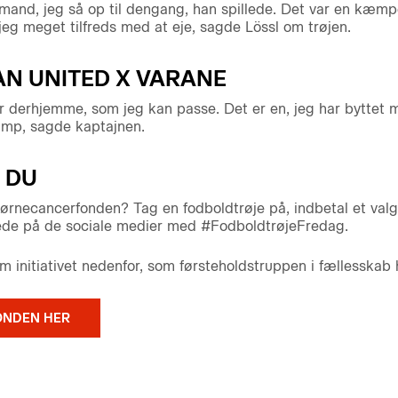
lmand, jeg så op til dengang, han spillede. Det var en kæmp
eg meget tilfreds med at eje, sagde Lössl om trøjen.
AN UNITED X VARANE
ar derhjemme, som jeg kan passe. Det er en, jeg har byttet 
amp, sagde kaptajnen.
 DU
ørnecancerfonden? Tag en fodboldtrøje på, indbetal et valgf
lede på de sociale medier med #FodboldtrøjeFredag.
initiativet nedenfor, som førsteholdstruppen i fællesskab h
ONDEN HER