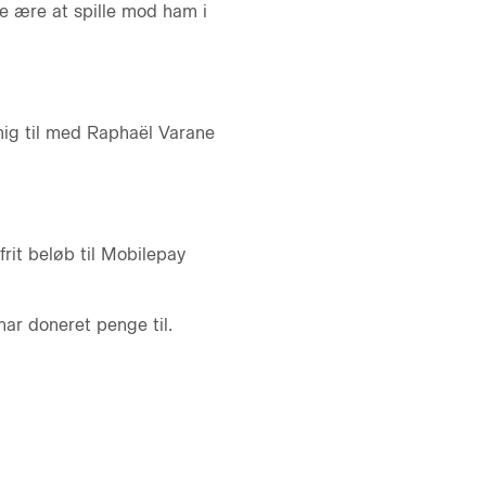
e ære at spille mod ham i
mig til med Raphaël Varane
rit beløb til Mobilepay
ar doneret penge til.