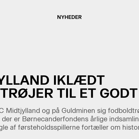
NYHEDER
JYLLAND IKLÆDT
TRØJER TIL ET GOD
 FC Midtjylland og på Guldminen sig fodboldtrø
der er Børnecanderfondens årlige indsamling
e af førsteholdsspillerne fortæller om histor