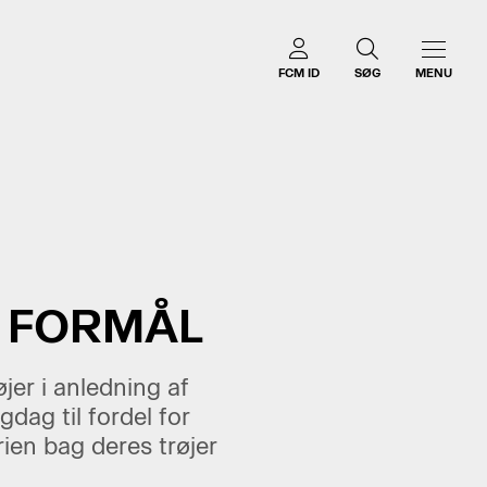
FCM ID
SØG
MENU
T FORMÅL
jer i anledning af
dag til fordel for
ien bag deres trøjer