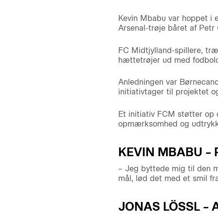
Kevin Mbabu var hoppet i e
Arsenal-trøje båret af Petr
FC Midtjylland-spillere, tr
hættetrøjer ud med fodboldt
Anledningen var Børnecance
initiativtager til projektet
Et initiativ FCM støtter op 
opmærksomhed og udtrykke s
KEVIN MBABU –
– Jeg byttede mig til den m
mål, lød det med et smil fr
JONAS LÖSSL – 