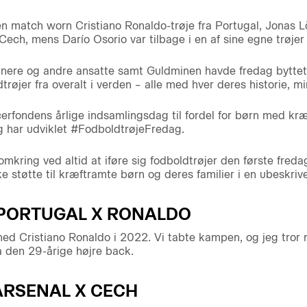
n match worn Cristiano Ronaldo-trøje fra Portugal, Jonas Lö
 Cech, mens Darío Osorio var tilbage i en af sine egne trøjer
ænere og andre ansatte samt Guldminen havde fredag byttet s
røjer fra overalt i verden – alle med hver deres historie, mi
rfondens årlige indsamlingsdag til fordel for børn med kræ
 og har udviklet #FodboldtrøjeFredag.
omkring ved altid at iføre sig fodboldtrøjer den første freda
tøtte til kræftramte børn og deres familier i en ubeskrivel
 PORTUGAL X RONALDO
ed Cristiano Ronaldo i 2022. Vi tabte kampen, og jeg tror n
a den 29-årige højre back.
ARSENAL X CECH