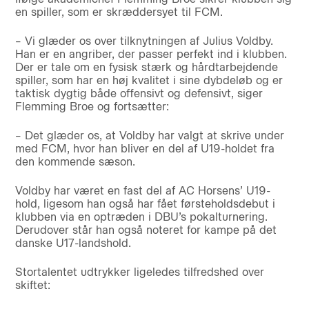
en spiller, som er skræddersyet til FCM.
– Vi glæder os over tilknytningen af Julius Voldby.
Han er en angriber, der passer perfekt ind i klubben.
Der er tale om en fysisk stærk og hårdtarbejdende
spiller, som har en høj kvalitet i sine dybdeløb og er
taktisk dygtig både offensivt og defensivt, siger
Flemming Broe og fortsætter:
– Det glæder os, at Voldby har valgt at skrive under
med FCM, hvor han bliver en del af U19-holdet fra
den kommende sæson.
Voldby har været en fast del af AC Horsens’ U19-
hold, ligesom han også har fået førsteholdsdebut i
klubben via en optræden i DBU’s pokalturnering.
Derudover står han også noteret for kampe på det
danske U17-landshold.
Stortalentet udtrykker ligeledes tilfredshed over
skiftet: