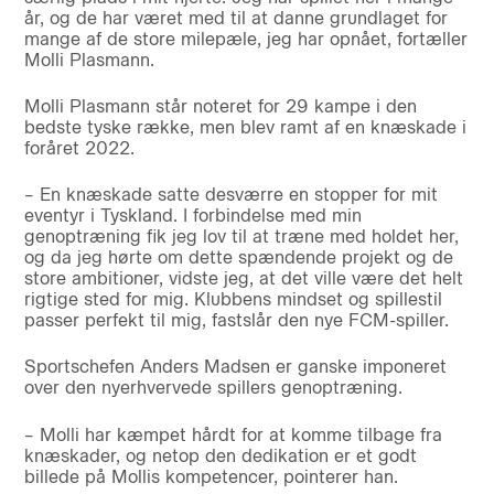
år, og de har været med til at danne grundlaget for
mange af de store milepæle, jeg har opnået, fortæller
Molli Plasmann.
Molli Plasmann står noteret for 29 kampe i den
bedste tyske række, men blev ramt af en knæskade i
foråret 2022.
– En knæskade satte desværre en stopper for mit
eventyr i Tyskland. I forbindelse med min
genoptræning fik jeg lov til at træne med holdet her,
og da jeg hørte om dette spændende projekt og de
store ambitioner, vidste jeg, at det ville være det helt
rigtige sted for mig. Klubbens mindset og spillestil
passer perfekt til mig, fastslår den nye FCM-spiller.
Sportschefen Anders Madsen er ganske imponeret
over den nyerhvervede spillers genoptræning.
– Molli har kæmpet hårdt for at komme tilbage fra
knæskader, og netop den dedikation er et godt
billede på Mollis kompetencer, pointerer han.