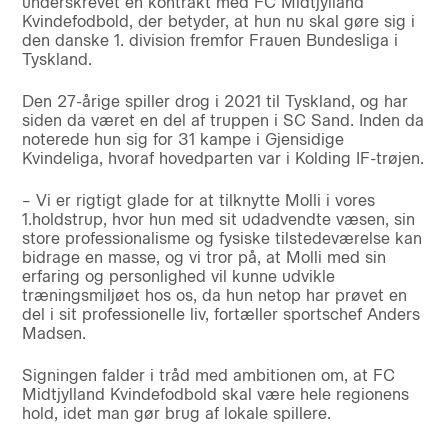
underskrevet en kontrakt med FC Midtjylland
Kvindefodbold, der betyder, at hun nu skal gøre sig i
den danske 1. division fremfor Frauen Bundesliga i
Tyskland.
Den 27-årige spiller drog i 2021 til Tyskland, og har
siden da været en del af truppen i SC Sand. Inden da
noterede hun sig for 31 kampe i Gjensidige
Kvindeliga, hvoraf hovedparten var i Kolding IF-trøjen.
– Vi er rigtigt glade for at tilknytte Molli i vores
1.holdstrup, hvor hun med sit udadvendte væsen, sin
store professionalisme og fysiske tilstedeværelse kan
bidrage en masse, og vi tror på, at Molli med sin
erfaring og personlighed vil kunne udvikle
træningsmiljøet hos os, da hun netop har prøvet en
del i sit professionelle liv, fortæller sportschef Anders
Madsen.
Signingen falder i tråd med ambitionen om, at FC
Midtjylland Kvindefodbold skal være hele regionens
hold, idet man gør brug af lokale spillere.