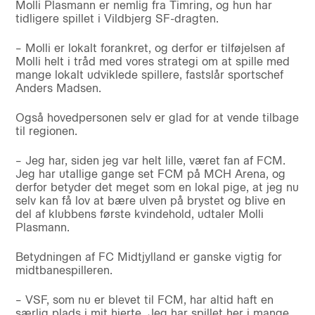
Molli Plasmann er nemlig fra Timring, og hun har
tidligere spillet i Vildbjerg SF-dragten.
– Molli er lokalt forankret, og derfor er tilføjelsen af
Molli helt i tråd med vores strategi om at spille med
mange lokalt udviklede spillere, fastslår sportschef
Anders Madsen.
Også hovedpersonen selv er glad for at vende tilbage
til regionen.
– Jeg har, siden jeg var helt lille, været fan af FCM.
Jeg har utallige gange set FCM på MCH Arena, og
derfor betyder det meget som en lokal pige, at jeg nu
selv kan få lov at bære ulven på brystet og blive en
del af klubbens første kvindehold, udtaler Molli
Plasmann.
Betydningen af FC Midtjylland er ganske vigtig for
midtbanespilleren.
– VSF, som nu er blevet til FCM, har altid haft en
særlig plads i mit hjerte. Jeg har spillet her i mange