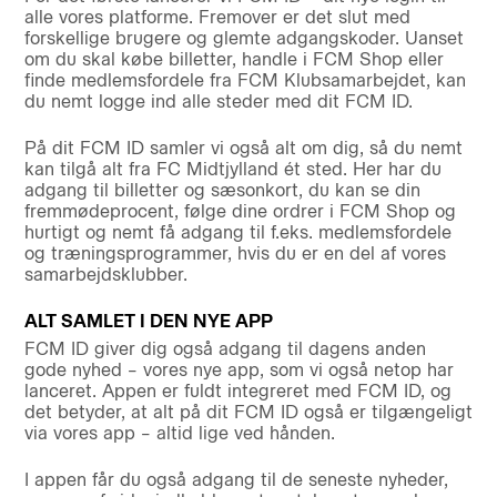
alle vores platforme. Fremover er det slut med
forskellige brugere og glemte adgangskoder. Uanset
om du skal købe billetter, handle i FCM Shop eller
finde medlemsfordele fra FCM Klubsamarbejdet, kan
du nemt logge ind alle steder med dit FCM ID.
På dit FCM ID samler vi også alt om dig, så du nemt
kan tilgå alt fra FC Midtjylland ét sted. Her har du
adgang til billetter og sæsonkort, du kan se din
fremmødeprocent, følge dine ordrer i FCM Shop og
hurtigt og nemt få adgang til f.eks. medlemsfordele
og træningsprogrammer, hvis du er en del af vores
samarbejdsklubber.
ALT SAMLET I DEN NYE APP
FCM ID giver dig også adgang til dagens anden
gode nyhed – vores nye app, som vi også netop har
lanceret. Appen er fuldt integreret med FCM ID, og
det betyder, at alt på dit FCM ID også er tilgængeligt
via vores app – altid lige ved hånden.
I appen får du også adgang til de seneste nyheder,