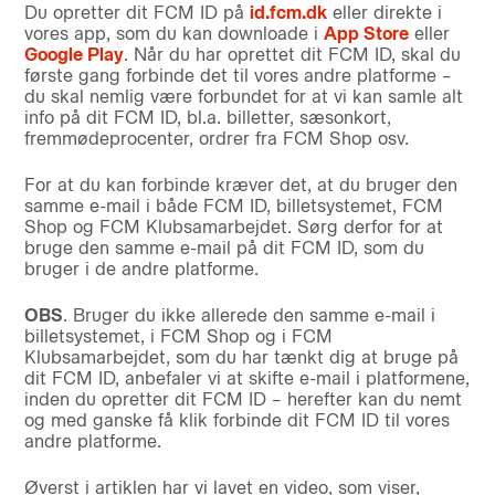
Du opretter dit FCM ID på
id.fcm.dk
eller direkte i
vores app, som du kan downloade i
App Store
eller
Google Play
. Når du har oprettet dit FCM ID, skal du
første gang forbinde det til vores andre platforme –
du skal nemlig være forbundet for at vi kan samle alt
info på dit FCM ID, bl.a. billetter, sæsonkort,
fremmødeprocenter, ordrer fra FCM Shop osv.
For at du kan forbinde kræver det, at du bruger den
samme e-mail i både FCM ID, billetsystemet, FCM
Shop og FCM Klubsamarbejdet. Sørg derfor for at
bruge den samme e-mail på dit FCM ID, som du
bruger i de andre platforme.
OBS
. Bruger du ikke allerede den samme e-mail i
billetsystemet, i FCM Shop og i FCM
Klubsamarbejdet, som du har tænkt dig at bruge på
dit FCM ID, anbefaler vi at skifte e-mail i platformene,
inden du opretter dit FCM ID – herefter kan du nemt
og med ganske få klik forbinde dit FCM ID til vores
andre platforme.
Øverst i artiklen har vi lavet en video, som viser,