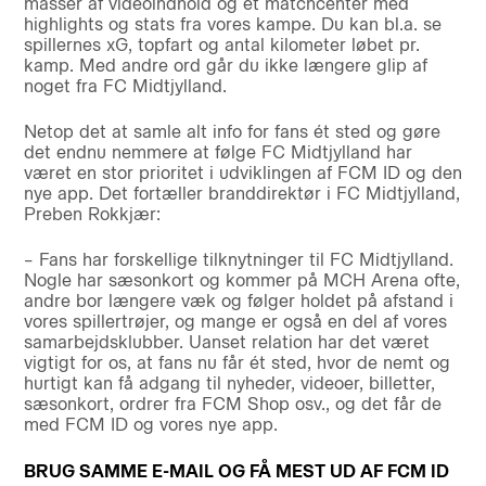
masser af videoindhold og et matchcenter med
highlights og stats fra vores kampe. Du kan bl.a. se
spillernes xG, topfart og antal kilometer løbet pr.
kamp. Med andre ord går du ikke længere glip af
noget fra FC Midtjylland.
Netop det at samle alt info for fans ét sted og gøre
det endnu nemmere at følge FC Midtjylland har
været en stor prioritet i udviklingen af FCM ID og den
nye app. Det fortæller branddirektør i FC Midtjylland,
Preben Rokkjær:
– Fans har forskellige tilknytninger til FC Midtjylland.
Nogle har sæsonkort og kommer på MCH Arena ofte,
andre bor længere væk og følger holdet på afstand i
vores spillertrøjer, og mange er også en del af vores
samarbejdsklubber. Uanset relation har det været
vigtigt for os, at fans nu får ét sted, hvor de nemt og
hurtigt kan få adgang til nyheder, videoer, billetter,
sæsonkort, ordrer fra FCM Shop osv., og det får de
med FCM ID og vores nye app.
BRUG SAMME E-MAIL OG FÅ MEST UD AF FCM ID