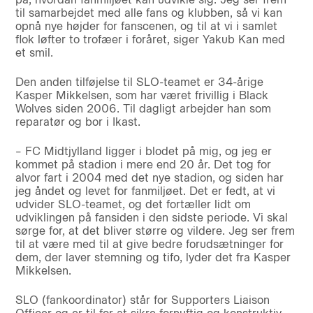
til samarbejdet med alle fans og klubben, så vi kan
opnå nye højder for fanscenen, og til at vi i samlet
flok løfter to trofæer i foråret, siger Yakub Kan med
et smil.
Den anden tilføjelse til SLO-teamet er 34-årige
Kasper Mikkelsen, som har været frivillig i Black
Wolves siden 2006. Til dagligt arbejder han som
reparatør og bor i Ikast.
– FC Midtjylland ligger i blodet på mig, og jeg er
kommet på stadion i mere end 20 år. Det tog for
alvor fart i 2004 med det nye stadion, og siden har
jeg åndet og levet for fanmiljøet. Det er fedt, at vi
udvider SLO-teamet, og det fortæller lidt om
udviklingen på fansiden i den sidste periode. Vi skal
sørge for, at det bliver større og vildere. Jeg ser frem
til at være med til at give bedre forudsætninger for
dem, der laver stemning og tifo, lyder det fra Kasper
Mikkelsen.
SLO (fankoordinator) står for Supporters Liaison