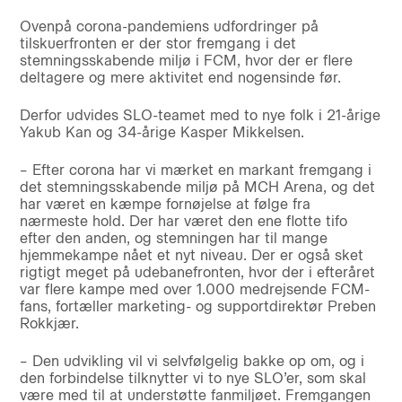
Ovenpå corona-pandemiens udfordringer på
tilskuerfronten er der stor fremgang i det
stemningsskabende miljø i FCM, hvor der er flere
deltagere og mere aktivitet end nogensinde før.
Derfor udvides SLO-teamet med to nye folk i 21-årige
Yakub Kan og 34-årige Kasper Mikkelsen.
– Efter corona har vi mærket en markant fremgang i
det stemningsskabende miljø på MCH Arena, og det
har været en kæmpe fornøjelse at følge fra
nærmeste hold. Der har været den ene flotte tifo
efter den anden, og stemningen har til mange
hjemmekampe nået et nyt niveau. Der er også sket
rigtigt meget på udebanefronten, hvor der i efteråret
var flere kampe med over 1.000 medrejsende FCM-
fans, fortæller marketing- og supportdirektør Preben
Rokkjær.
– Den udvikling vil vi selvfølgelig bakke op om, og i
den forbindelse tilknytter vi to nye SLO’er, som skal
være med til at understøtte fanmiljøet. Fremgangen