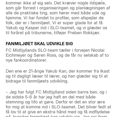
kommer ikke af sig selv. Det kræver nogle ildsjæle,
som går forrest i organiseringen og planlægningen af
alle de praktiske ting, som hører med både ude og
hjemme. Vi har fundet to profiler, som afspejler de
folk, der er i fanmiljøet. Vi er super glade for at få
Yakub og Kasper ind i SLO-teamet, og vi glæder os
til foråret på tribunerne, tilføjer Preben Rokkjær.
FANMILJØET SKAL UDVIKLE SIG
FC Midtjyllands SLO-team tæller i forvejen Nicolai
Eichmeyer og Søren Ross, og de får nu selskab af to
nye fankoordinatorer.
Den ene er 21-årige Yakub Kan, der kommer fra Ikast
og til dagligt læser til lærer, og han glæder sig til at
bidrage til fanmiljøets udvikling.
– Jeg har fulgt FC Midtjylland siden barns ben, og i
de sidste 5-6 år har jeg haft en del med både
stemning og tifo at gøre. Derfor er det en stor ære
for mig at komme ind i SLO-teamet. Det bliver fedt at
få lov til at give en ekstra hånd med og få indflydelse
på, hvordan fanmiljøet kan udvikle sig. Jeg ser frem