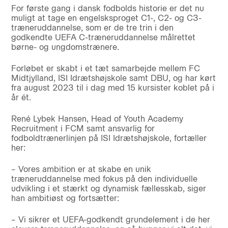
For første gang i dansk fodbolds historie er det nu
muligt at tage en engelsksproget C1-, C2- og C3-
træneruddannelse, som er de tre trin i den
godkendte UEFA C-træneruddannelse målrettet
børne- og ungdomstrænere.
Forløbet er skabt i et tæt samarbejde mellem FC
Midtjylland, ISI Idrætshøjskole samt DBU, og har kørt
fra august 2023 til i dag med 15 kursister koblet på i
år ét.
René Lybek Hansen, Head of Youth Academy
Recruitment i FCM samt ansvarlig for
fodboldtrænerlinjen på ISI Idrætshøjskole, fortæller
her:
– Vores ambition er at skabe en unik
træneruddannelse med fokus på den individuelle
udvikling i et stærkt og dynamisk fællesskab, siger
han ambitiøst og fortsætter:
– Vi sikrer et UEFA-godkendt grundelement i de her