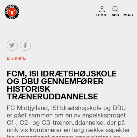
FCM ID
SØG
MENU
KLUBBEN
FCM, ISI IDRÆTSHØJSKOLE
OG DBU GENNEMFØRER
HISTORISK
TRÆNERUDDANNELSE
FC Midtjylland, ISI Idrætshøjskole og DBU
er gået sammen om en ny engelsksproget
C1-, C2- og C3-træneruddannelse, der på
unik vis kombinerer en lang række aspekter