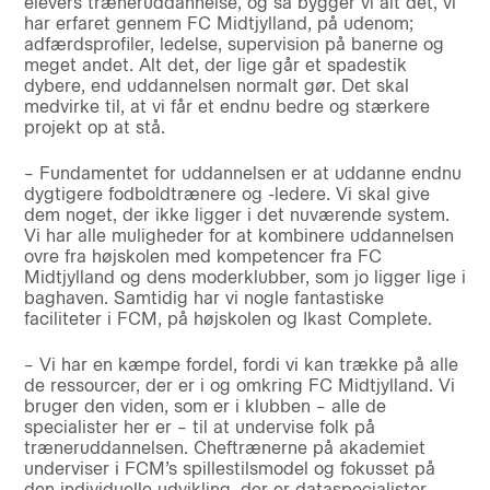
elevers træneruddannelse, og så bygger vi alt det, vi
har erfaret gennem FC Midtjylland, på udenom;
adfærdsprofiler, ledelse, supervision på banerne og
meget andet. Alt det, der lige går et spadestik
dybere, end uddannelsen normalt gør. Det skal
medvirke til, at vi får et endnu bedre og stærkere
projekt op at stå.
– Fundamentet for uddannelsen er at uddanne endnu
dygtigere fodboldtrænere og -ledere. Vi skal give
dem noget, der ikke ligger i det nuværende system.
Vi har alle muligheder for at kombinere uddannelsen
ovre fra højskolen med kompetencer fra FC
Midtjylland og dens moderklubber, som jo ligger lige i
baghaven. Samtidig har vi nogle fantastiske
faciliteter i FCM, på højskolen og Ikast Complete.
– Vi har en kæmpe fordel, fordi vi kan trække på alle
de ressourcer, der er i og omkring FC Midtjylland. Vi
bruger den viden, som er i klubben – alle de
specialister her er – til at undervise folk på
træneruddannelsen. Cheftrænerne på akademiet
underviser i FCM’s spillestilsmodel og fokusset på
den individuelle udvikling, der er dataspecialister,