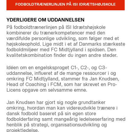
FODBOLDTRÆNERLINJEN PÅ ISI IDRÆTSHØJSKOLE
YDERLIGERE OM UDDANNELSEN
På fodboldtrænerlinjen på ISI Idrætshøjskole
kombinerer du trænerkompetencer med den
værdifulde personlige udvikling, som følger med et
højskoleophold. Lige midt i et af Danmarks stærkeste
fodboldmiljøer med FC Midtjylland i spidsen. Den
kvalitetskombination finder du ingen andre steder.
Idéen om en engelsksproget C1-, C2-, og C3-
uddannelse, influeret af de mange ressourcer i og
omkring FC Midtjylland, stammer fra Jan Knudsen,
Head of Coaching i FCM, som har skrevet en Pro-
Licens opgave om selvsamme emne.
Jan Knudsen har gjort sig nogle grundtanker
omkring, hvordan man kan videreudvikle trænere i
dansk fodbold baseret på sin egen store
fodbolderfaring samt mangeårig ledelseserfaring med
henblik på strategi, organisationsudvikling og
projektledelse.