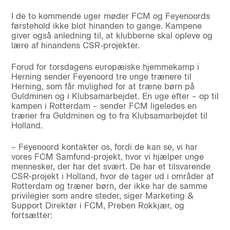
I de to kommende uger møder FCM og Feyenoords
førstehold ikke blot hinanden to gange. Kampene
giver også anledning til, at klubberne skal opleve og
lære af hinandens CSR-projekter.
Forud for torsdagens europæiske hjemmekamp i
Herning sender Feyenoord tre unge trænere til
Herning, som får mulighed for at træne børn på
Guldminen og i Klubsamarbejdet. En uge efter – op til
kampen i Rotterdam – sender FCM ligeledes en
træner fra Guldminen og to fra Klubsamarbejdet til
Holland.
– Feyenoord kontakter os, fordi de kan se, vi har
vores FCM Samfund-projekt, hvor vi hjælper unge
mennesker, der har det svært. De har et tilsvarende
CSR-projekt i Holland, hvor de tager ud i områder af
Rotterdam og træner børn, der ikke har de samme
privilegier som andre steder, siger Marketing &
Support Direktør i FCM, Preben Rokkjær, og
fortsætter: