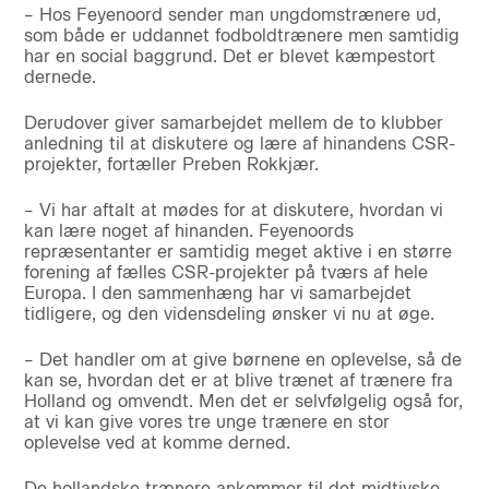
– Hos Feyenoord sender man ungdomstrænere ud,
som både er uddannet fodboldtrænere men samtidig
har en social baggrund. Det er blevet kæmpestort
dernede.
Derudover giver samarbejdet mellem de to klubber
anledning til at diskutere og lære af hinandens CSR-
projekter, fortæller Preben Rokkjær.
– Vi har aftalt at mødes for at diskutere, hvordan vi
kan lære noget af hinanden. Feyenoords
repræsentanter er samtidig meget aktive i en større
forening af fælles CSR-projekter på tværs af hele
Europa. I den sammenhæng har vi samarbejdet
tidligere, og den vidensdeling ønsker vi nu at øge.
– Det handler om at give børnene en oplevelse, så de
kan se, hvordan det er at blive trænet af trænere fra
Holland og omvendt. Men det er selvfølgelig også for,
at vi kan give vores tre unge trænere en stor
oplevelse ved at komme derned.
De hollandske trænere ankommer til det midtjyske